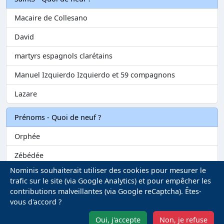
Macaire de Collesano
David
martyrs espagnols clarétains
Manuel Izquierdo Izquierdo et 59 compagnons
Lazare
Prénoms - Quoi de neuf ?
Orphée
Zébédée
Nominis souhaiterait utiliser des cookies pour mesurer le
Melvil
trafic sur le site (via Google Analytics) et pour empêcher les
contributions malveillantes (via Google reCaptcha). Êtes-
Matilin
vous d'accord ?
Marie-Fontenelle
Oui, j'accepte
Non, je refuse