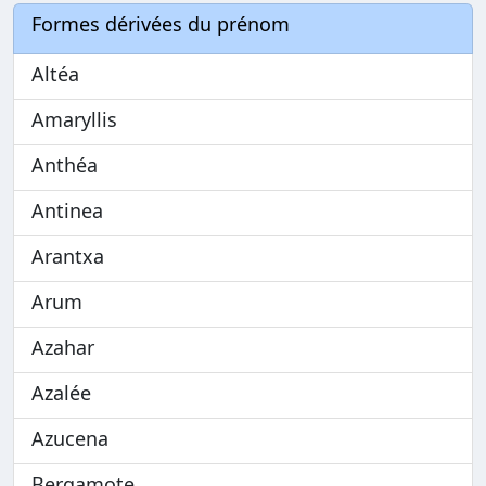
Formes dérivées du prénom
Altéa
Amaryllis
Anthéa
Antinea
Arantxa
Arum
Azahar
Azalée
Azucena
Bergamote