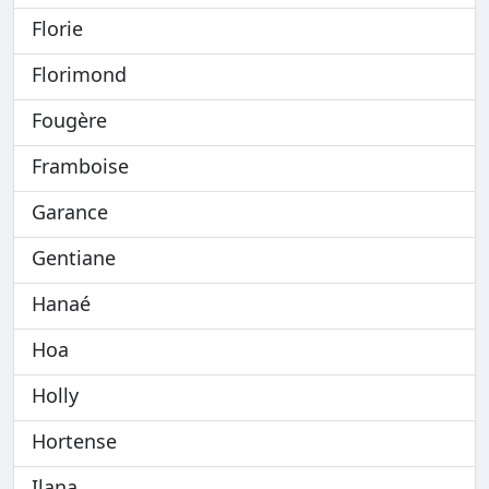
Florie
Florimond
Fougère
Framboise
Garance
Gentiane
Hanaé
Hoa
Holly
Hortense
Ilana