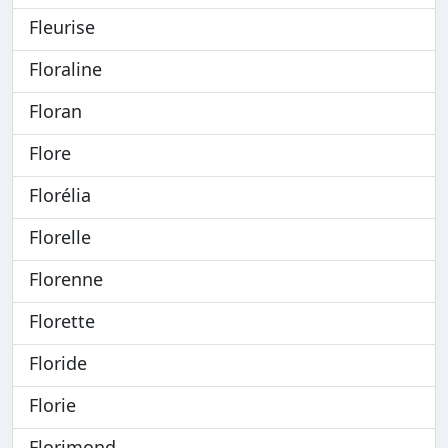
Fleurise
Floraline
Floran
Flore
Florélia
Florelle
Florenne
Florette
Floride
Florie
Florimond