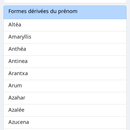
Formes dérivées du prénom
Altéa
Amaryllis
Anthéa
Antinea
Arantxa
Arum
Azahar
Azalée
Azucena