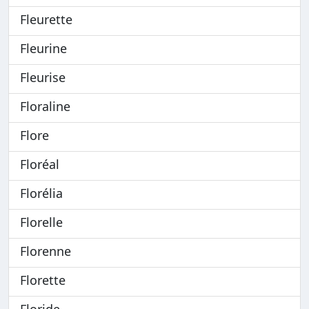
Fleurette
Fleurine
Fleurise
Floraline
Flore
Floréal
Florélia
Florelle
Florenne
Florette
Floride