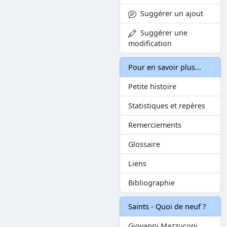
Suggérer un ajout
Suggérer une
modification
Pour en savoir plus...
Petite histoire
Statistiques et repères
Remerciements
Glossaire
Liens
Bibliographie
Saints - Quoi de neuf ?
Giovanni Mazzuconi