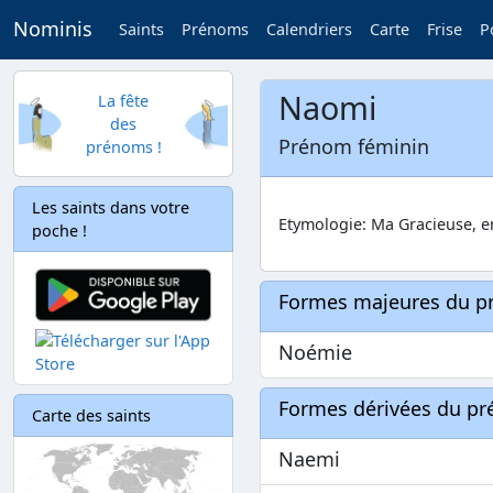
Nominis
Saints
Prénoms
Calendriers
Carte
Frise
P
Naomi
La fête
des
Prénom féminin
prénoms !
Les saints dans votre
Etymologie: Ma Gracieuse, 
poche !
Formes majeures du 
Noémie
Formes dérivées du p
Carte des saints
Naemi