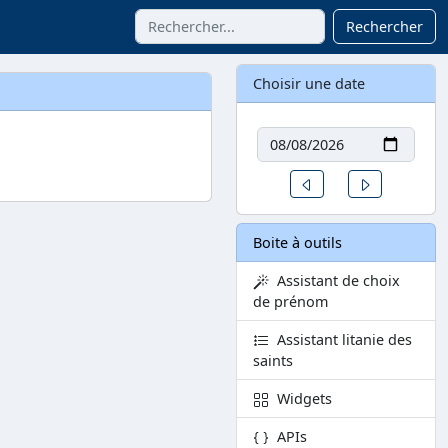
Rechercher
Choisir une date
Date
Un jour avant
Un jour aprè
Boite à outils
Assistant de choix
de prénom
Assistant litanie des
saints
Widgets
APIs