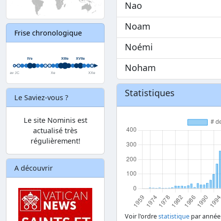
Nao
Noam
Frise chronologique
Noémi
Noham
Statistiques
Le Saviez-vous ?
Le site Nominis est
actualisé très
régulièrement!
A découvrir
Voir l'ordre
statistique
par année