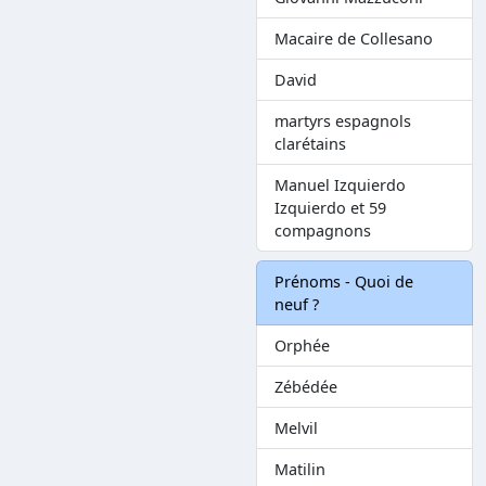
Macaire de Collesano
David
martyrs espagnols
clarétains
Manuel Izquierdo
Izquierdo et 59
compagnons
Prénoms - Quoi de
neuf ?
Orphée
Zébédée
Melvil
Matilin