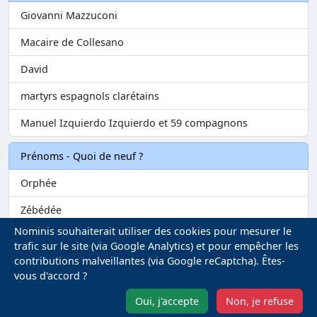
Giovanni Mazzuconi
Macaire de Collesano
David
martyrs espagnols clarétains
Manuel Izquierdo Izquierdo et 59 compagnons
Prénoms - Quoi de neuf ?
Orphée
Zébédée
Nominis souhaiterait utiliser des cookies pour mesurer le
Melvil
trafic sur le site (via Google Analytics) et pour empêcher les
contributions malveillantes (via Google reCaptcha). Êtes-
Matilin
vous d'accord ?
Marie-Fontenelle
Oui, j'accepte
Non, je refuse
Mentions légales
-
Gestion des Cookies