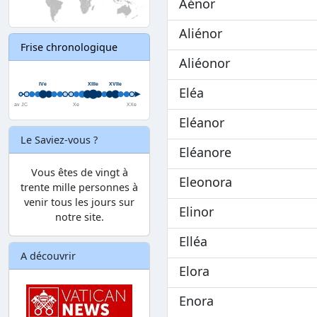
Aénor
Aliénor
Frise chronologique
Aliéonor
Eléa
Eléanor
Le Saviez-vous ?
Eléanore
Vous êtes de vingt à
Eleonora
trente mille personnes à
venir tous les jours sur
Elinor
notre site.
Elléa
A découvrir
Elora
Enora