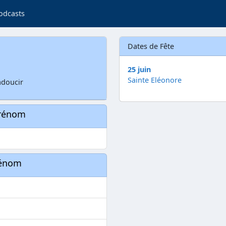
odcasts
Dates de Fête
25 juin
Sainte Eléonore
 adoucir
prénom
rénom