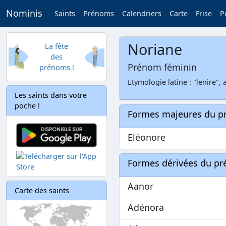
Nominis
Saints
Prénoms
Calendriers
Carte
Frise
P
Noriane
La fête
des
Prénom féminin
prénoms !
Etymologie latine : "lenire",
Les saints dans votre
poche !
Formes majeures du 
Eléonore
Formes dérivées du p
Aanor
Carte des saints
Adénora