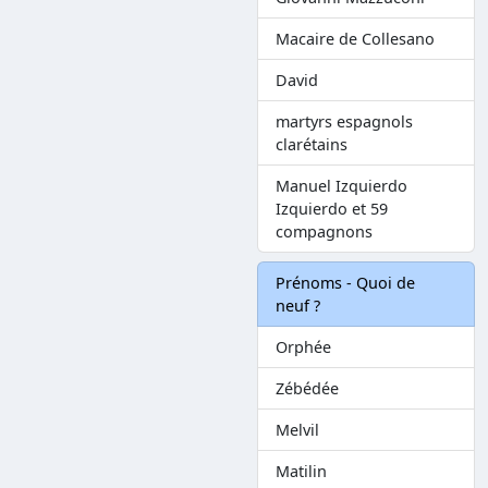
Macaire de Collesano
David
martyrs espagnols
clarétains
Manuel Izquierdo
Izquierdo et 59
compagnons
Prénoms - Quoi de
neuf ?
Orphée
Zébédée
Melvil
Matilin