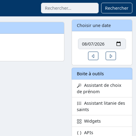
Rechercher
Choisir une date
Date
Un jour avant
Un jour aprè
Boite à outils
Assistant de choix
de prénom
Assistant litanie des
saints
Widgets
APIs