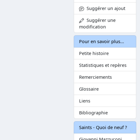
Suggérer un ajout
Suggérer une
modification
Pour en savoir plus...
Petite histoire
Statistiques et repères
Remerciements
Glossaire
Liens
Bibliographie
Saints - Quoi de neuf ?
Giovanni Mazzuconi