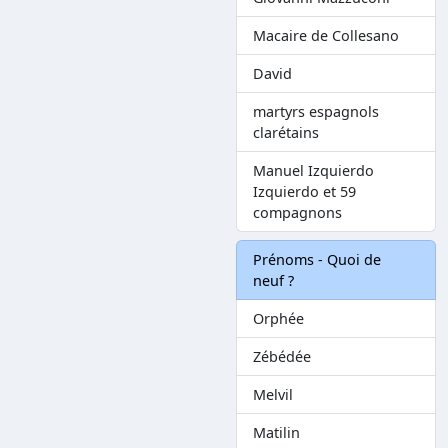
Macaire de Collesano
David
martyrs espagnols
clarétains
Manuel Izquierdo
Izquierdo et 59
compagnons
Prénoms - Quoi de
neuf ?
Orphée
Zébédée
Melvil
Matilin