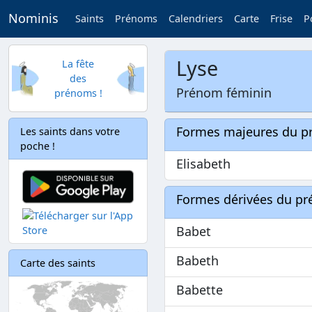
Nominis
Saints
Prénoms
Calendriers
Carte
Frise
P
Lyse
La fête
des
Prénom féminin
prénoms !
Formes majeures du 
Les saints dans votre
poche !
Elisabeth
Formes dérivées du p
Babet
Babeth
Carte des saints
Babette