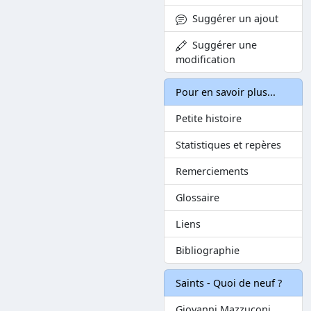
Suggérer un ajout
Suggérer une
modification
Pour en savoir plus...
Petite histoire
Statistiques et repères
Remerciements
Glossaire
Liens
Bibliographie
Saints - Quoi de neuf ?
Giovanni Mazzuconi