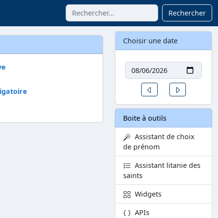
Rechercher
Choisir une date
Date
ve
Un jour avant
Un jour aprè
igatoire
Boite à outils
Assistant de choix
de prénom
Assistant litanie des
saints
Widgets
APIs