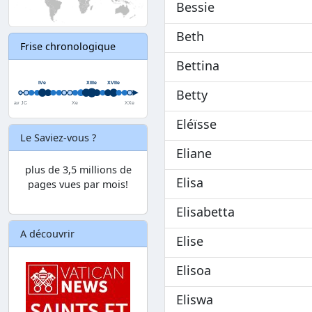
Bessie
Beth
Frise chronologique
Bettina
Betty
Eléïsse
Le Saviez-vous ?
Eliane
plus de 3,5 millions de
Elisa
pages vues par mois!
Elisabetta
A découvrir
Elise
Elisoa
Eliswa