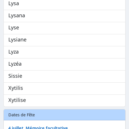
Lysa
Lysana
Lyse
Lysiane
Lyza
Lyzéa
Sissie
Xytilis
Xytilise
Dates de Fête
4 juillet, Mémoire facultative