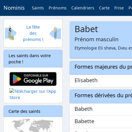
Nominis
Saints
Prénoms
Calendriers
Carte
Frise
P
Babet
La fête
des
Prénom masculin
prénoms !
Etymologie Eli sheva, Dieu 
Les saints dans votre
poche !
Formes majeures du 
Elisabeth
Formes dérivées du p
Babeth
Carte des saints
Babette