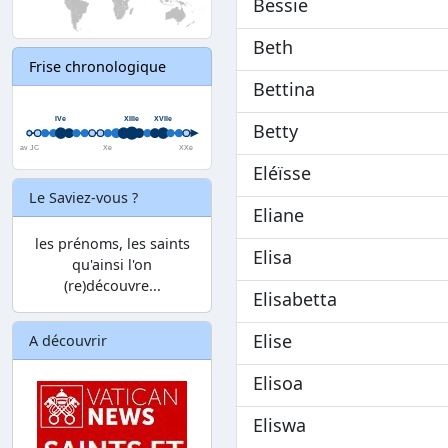
Bessie
Beth
Frise chronologique
Bettina
Betty
Eléïsse
Le Saviez-vous ?
Eliane
les prénoms, les saints
Elisa
qu'ainsi l'on
(re)découvre...
Elisabetta
Elise
A découvrir
Elisoa
Eliswa