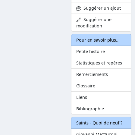
Suggérer un ajout
Suggérer une
modification
Pour en savoir plus...
Petite histoire
Statistiques et repères
Remerciements
Glossaire
Liens
Bibliographie
Saints - Quoi de neuf ?
Giovanni Mazzuconi