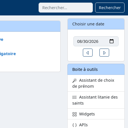
Rechercher
Choisir une date
Date
ve
Un jour avant
Un jour aprè
igatoire
Boite à outils
Assistant de choix
de prénom
Assistant litanie des
saints
Widgets
APIs