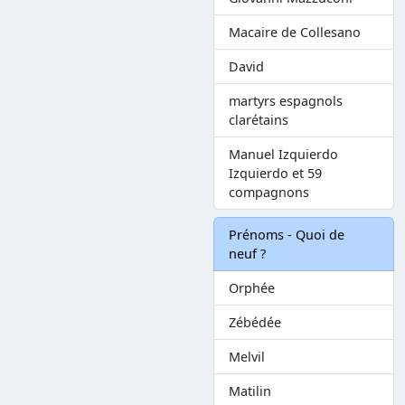
Macaire de Collesano
David
martyrs espagnols
clarétains
Manuel Izquierdo
Izquierdo et 59
compagnons
Prénoms - Quoi de
neuf ?
Orphée
Zébédée
Melvil
Matilin