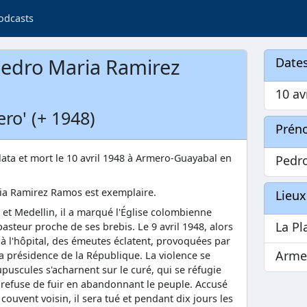
odcasts
edro Maria Ramirez
Dates
10 av
ero' (+ 1948)
Prén
lata et mort le 10 avril 1948 à Armero-Guayabal en
Pedr
ia Ramirez Ramos est exemplaire.
Lieux
et Medellin, il a marqué l'Église colombienne
La Pl
asteur proche de ses brebis. Le 9 avril 1948, alors
 à l'hôpital, des émeutes éclatent, provoquées par
Arme
la présidence de la République. La violence se
uscules s'acharnent sur le curé, qui se réfugie
 refuse de fuir en abandonnant le peuple. Accusé
ouvent voisin, il sera tué et pendant dix jours les