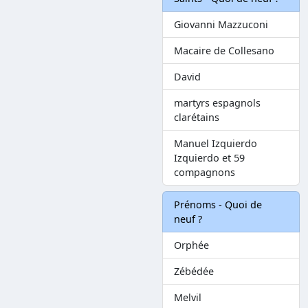
Giovanni Mazzuconi
Macaire de Collesano
David
martyrs espagnols
clarétains
Manuel Izquierdo
Izquierdo et 59
compagnons
Prénoms - Quoi de
neuf ?
Orphée
Zébédée
Melvil