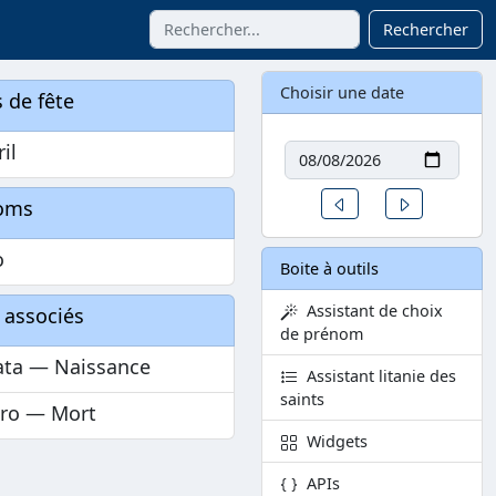
Rechercher
Choisir une date
 de fête
Date
ril
Un jour avant
Un jour aprè
oms
o
Boite à outils
Assistant de choix
 associés
de prénom
ata — Naissance
Assistant litanie des
saints
ro — Mort
Widgets
APIs