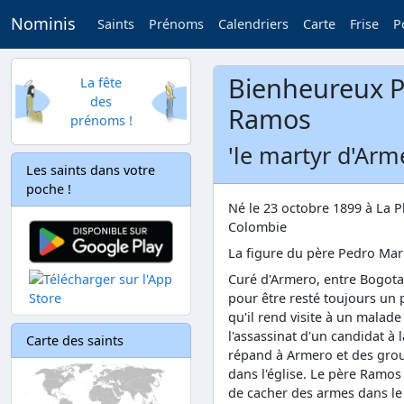
Nominis
Saints
Prénoms
Calendriers
Carte
Frise
P
Bienheureux P
La fête
des
Ramos
prénoms !
'le martyr d'Arm
Les saints dans votre
poche !
Né le 23 octobre 1899 à La P
Colombie
La figure du père Pedro Mar
Curé d'Armero, entre Bogota 
pour être resté toujours un p
qu'il rend visite à un malade
l'assassinat d'un candidat à 
Carte des saints
répand à Armero et des group
dans l'église. Le père Ramos
de cacher des armes dans le c