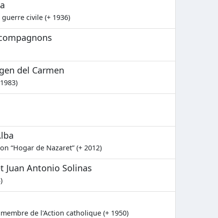
ía
guerre civile (+ 1936)
s compagnons
irgen del Carmen
 1983)
Alba
ion “Hogar de Nazaret” (+ 2012)
et Juan Antonio Solinas
)
membre de l'Action catholique (+ 1950)