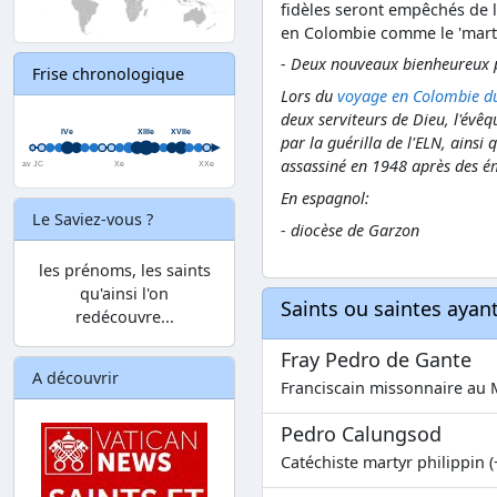
fidèles seront empêchés de l
en Colombie comme le 'marty
- Deux nouveaux bienheureux p
Frise chronologique
Lors du
voyage en Colombie d
deux serviteurs de Dieu, l'év
par la guérilla de l'ELN, ains
assassiné en 1948 après des é
En espagnol:
Le Saviez-vous ?
- diocèse de Garzon
les prénoms, les saints
qu'ainsi l'on
Saints ou saintes aya
redécouvre...
Fray Pedro de Gante
A découvrir
Franciscain missonnaire au 
Pedro Calungsod
Catéchiste martyr philippin (