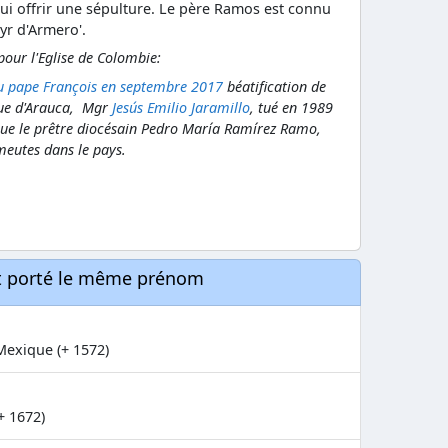
ui offrir une sépulture. Le père Ramos est connu
r d'Armero'.
our l'Eglise de Colombie:
u pape François en septembre 2017
béatification de
êque d'Arauca, Mgr
Jesús Emilio Jaramillo
, tué en 1989
i que le prêtre diocésain Pedro María Ramírez Ramo,
meutes dans le pays.
nt porté le même prénom
Mexique (+ 1572)
+ 1672)