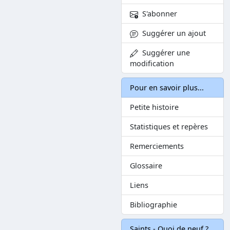
S'abonner
Suggérer un ajout
Suggérer une
modification
Pour en savoir plus...
Petite histoire
Statistiques et repères
Remerciements
Glossaire
Liens
Bibliographie
Saints - Quoi de neuf ?