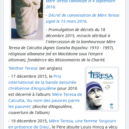
Mère Teresa canonisée le 4 septembre
2016
.
-
Décret de canonisation de Mère Teresa
signé le 15 mars 2016
.
- Promulgation de décrets du 18
décembre 2015, miracle attribué à
l'intercession de la bienheureuse Mère
Teresa de Calcutta (Agnes Gonxha Bojaxhiu: 1910 - 1997),
religieuse albanaise (né en Macédoine sous l'empire
ottoman), fondatrice des Missionnaires de la Charité.
'Mother Teresa'
(en anglais)
- 17 décembre 2015, le
Prix
international de la bande dessinée
chrétienne d'Angoulême
pour 2016
est décerné à l'album:
Mére Teresa de
Calcutta, 'Au nom des pauvres parmi
les pauvres'
(diocèse d'Angoulême,
couverture de l'album)
- 19 décembre 2015,
Mère Teresa, une femme 'toujours
en présence de Dieu'
, le Père jésuite Louis Hincq a vécu