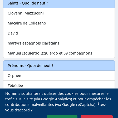
Saints - Quoi de neuf ?
Giovanni Mazzuconi
Macaire de Collesano
David
martyrs espagnols clarétains
Manuel Izquierdo Izquierdo et 59 compagnons
Prénoms - Quoi de neuf ?
Orphée
Zébédée
Nominis souhaiterait utiliser des cookies pour mesurer le
Melvil
trafic sur le site (via Google Analytics) et pour empêcher les
contributions malveillantes (via Google reCaptcha). Êtes-
Matilin
vous d'accord ?
Marie-Fontenelle