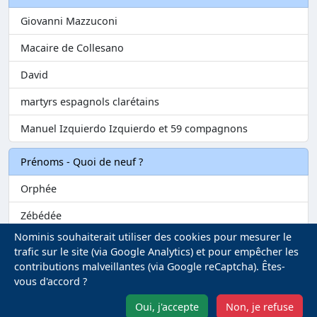
Giovanni Mazzuconi
Macaire de Collesano
David
martyrs espagnols clarétains
Manuel Izquierdo Izquierdo et 59 compagnons
Prénoms - Quoi de neuf ?
Orphée
Zébédée
Nominis souhaiterait utiliser des cookies pour mesurer le
Melvil
trafic sur le site (via Google Analytics) et pour empêcher les
contributions malveillantes (via Google reCaptcha). Êtes-
Matilin
vous d'accord ?
Marie-Fontenelle
Oui, j'accepte
Non, je refuse