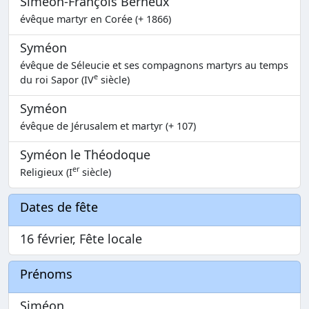
Siméon-François Berneux
évêque martyr en Corée (+ 1866)
Syméon
évêque de Séleucie et ses compagnons martyrs au temps
e
du roi Sapor (IV
siècle)
Syméon
évêque de Jérusalem et martyr (+ 107)
Syméon le Théodoque
er
Religieux (I
siècle)
Dates de fête
16 février, Fête locale
Prénoms
Siméon