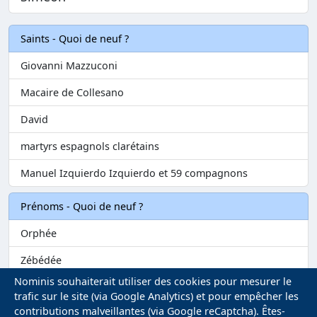
Saints - Quoi de neuf ?
Giovanni Mazzuconi
Macaire de Collesano
David
martyrs espagnols clarétains
Manuel Izquierdo Izquierdo et 59 compagnons
Prénoms - Quoi de neuf ?
Orphée
Zébédée
Nominis souhaiterait utiliser des cookies pour mesurer le
Melvil
trafic sur le site (via Google Analytics) et pour empêcher les
contributions malveillantes (via Google reCaptcha). Êtes-
Matilin