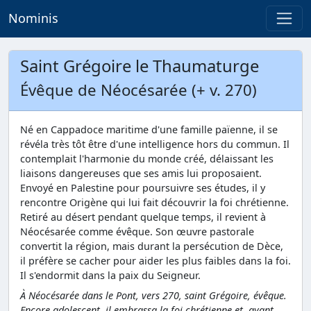
Nominis
Saint Grégoire le Thaumaturge
Évêque de Néocésarée (+ v. 270)
Né en Cappadoce maritime d'une famille païenne, il se
révéla très tôt être d'une intelligence hors du commun. Il
contemplait l'harmonie du monde créé, délaissant les
liaisons dangereuses que ses amis lui proposaient.
Envoyé en Palestine pour poursuivre ses études, il y
rencontre Origène qui lui fait découvrir la foi chrétienne.
Retiré au désert pendant quelque temps, il revient à
Néocésarée comme évêque. Son œuvre pastorale
convertit la région, mais durant la persécution de Dèce,
il préfère se cacher pour aider les plus faibles dans la foi.
Il s'endormit dans la paix du Seigneur.
À Néocésarée dans le Pont, vers 270, saint Grégoire, évêque.
Encore adolescent, il embrassa la foi chrétienne et, ayant