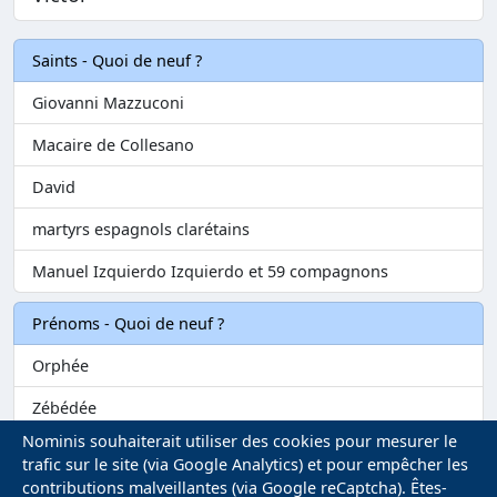
Saints - Quoi de neuf ?
Giovanni Mazzuconi
Macaire de Collesano
David
martyrs espagnols clarétains
Manuel Izquierdo Izquierdo et 59 compagnons
Prénoms - Quoi de neuf ?
Orphée
Zébédée
Nominis souhaiterait utiliser des cookies pour mesurer le
Melvil
trafic sur le site (via Google Analytics) et pour empêcher les
contributions malveillantes (via Google reCaptcha). Êtes-
Matilin