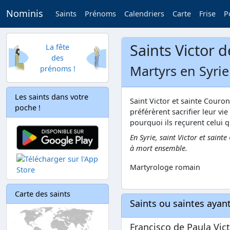
Nominis
Saints
Prénoms
Calendriers
Carte
Frise
P
Saints Victor
La fête
des
Martyrs en Syrie 
prénoms !
Les saints dans votre
Saint Victor et sainte Couro
poche !
préférèrent sacrifier leur vie
pourquoi ils reçurent celui q
En Syrie, saint Victor et saint
à mort ensemble.
Martyrologe romain
Carte des saints
Saints ou saintes aya
Francisco de Paula Vic