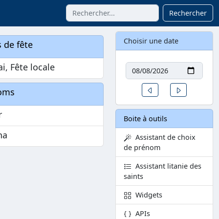
Rechercher
Choisir une date
 de fête
Date
i, Fête locale
Un jour avant
Un jour aprè
oms
r
Boite à outils
na
Assistant de choix
de prénom
Assistant litanie des
saints
Widgets
APIs