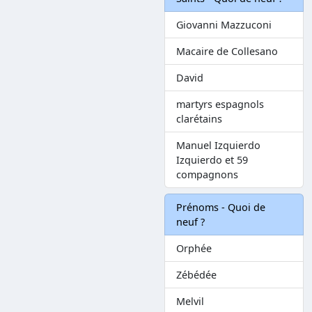
Giovanni Mazzuconi
Macaire de Collesano
David
martyrs espagnols
clarétains
Manuel Izquierdo
Izquierdo et 59
compagnons
Prénoms - Quoi de
neuf ?
Orphée
Zébédée
Melvil