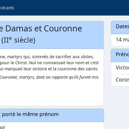
odcasts
 de Damas et Couronne
Dates
e
(II
siècle)
14 ma
Prén
nne, martyrs qui, sommés de sacrifier aux idoles,
 pour le Christ. Nul ne connaissait leur nom et c'est
Victo
ui marquait leur victoire et la couronne des saints.
e Couronne, martyrs, dont on rapporte qu'ils furent mis
Coro
nt porté le même prénom
tor