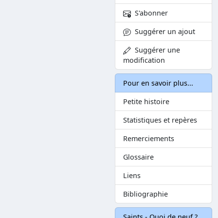
S'abonner
Suggérer un ajout
Suggérer une
modification
Pour en savoir plus...
Petite histoire
Statistiques et repères
Remerciements
Glossaire
Liens
Bibliographie
Saints - Quoi de neuf ?