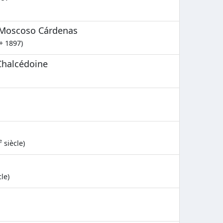
o Moscoso Cárdenas
+ 1897)
Chalcédoine
e
siècle)
le)