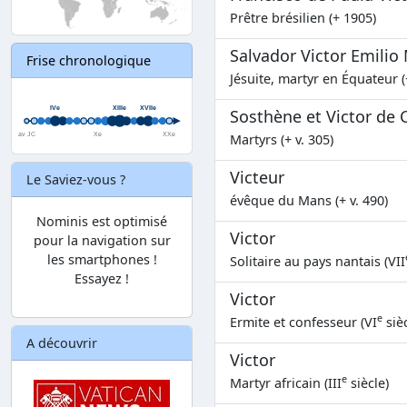
Prêtre brésilien (+ 1905)
Salvador Victor Emili
Frise chronologique
Jésuite, martyr en Équateur (
Sosthène et Victor de 
Martyrs (+ v. 305)
Victeur
Le Saviez-vous ?
évêque du Mans (+ v. 490)
Nominis est optimisé
Victor
pour la navigation sur
les smartphones !
Solitaire au pays nantais (VII
Essayez !
Victor
e
Ermite et confesseur (VI
sièc
A découvrir
Victor
e
Martyr africain (III
siècle)