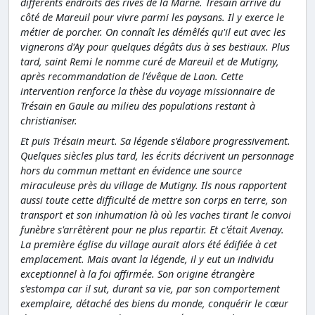
différents endroits des rives de la Marne. Trésain arrive du
côté de Mareuil pour vivre parmi les paysans. Il y exerce le
métier de porcher. On connaît les démêlés qu'il eut avec les
vignerons d'Ay pour quelques dégâts dus à ses bestiaux. Plus
tard, saint Remi le nomme curé de Mareuil et de Mutigny,
après recommandation de l'évêque de Laon. Cette
intervention renforce la thèse du voyage missionnaire de
Trésain en Gaule au milieu des populations restant à
christianiser.
Et puis Trésain meurt. Sa légende s'élabore progressivement.
Quelques siècles plus tard, les écrits décrivent un personnage
hors du commun mettant en évidence une source
miraculeuse près du village de Mutigny. Ils nous rapportent
aussi toute cette difficulté de mettre son corps en terre, son
transport et son inhumation là où les vaches tirant le convoi
funèbre s'arrêtèrent pour ne plus repartir. Et c'était Avenay.
La première église du village aurait alors été édifiée à cet
emplacement. Mais avant la légende, il y eut un individu
exceptionnel à la foi affirmée. Son origine étrangère
s'estompa car il sut, durant sa vie, par son comportement
exemplaire, détaché des biens du monde, conquérir le cœur