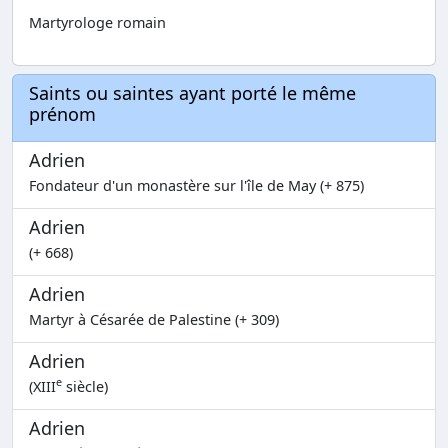
Martyrologe romain
Saints ou saintes ayant porté le même
prénom
Adrien
Fondateur d'un monastère sur l'île de May (+ 875)
Adrien
(+ 668)
Adrien
Martyr à Césarée de Palestine (+ 309)
Adrien
e
(XIII
siècle)
Adrien