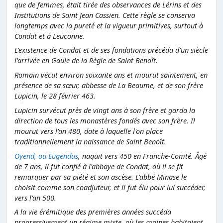
que de femmes, était tirée des observances de Lérins et des
Institutions de Saint Jean Cassien. Cette règle se conserva
longtemps avec la pureté et la vigueur primitives, surtout à
Condat et à Leuconne.
L'existence de Condat et de ses fondations précéda d'un siècle
l'arrivée en Gaule de la Règle de Saint Benoît.
Romain vécut environ soixante ans et mourut saintement, en
présence de sa sœur, abbesse de La Beaume, et de son frère
Lupicin, le 28 février 463.
Lupicin survécut près de vingt ans à son frère et garda la
direction de tous les monastères fondés avec son frère. Il
mourut vers l'an 480, date à laquelle l'on place
traditionnellement la naissance de Saint Benoît.
Oyend, ou Eugendus
, naquit vers 450 en Franche-Comté. Âgé
de 7 ans, il fut confié à l'abbaye de Condat, où il se fit
remarquer par sa piété et son ascèse. L'abbé Minase le
choisit comme son coadjuteur, et il fut élu pour lui succéder,
vers l'an 500.
A la vie érémitique des premières années succéda
progressivement un régime mixte, où les moines habitaient