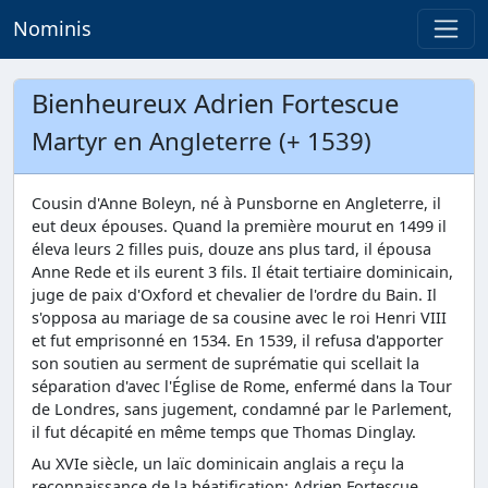
Nominis
Bienheureux Adrien Fortescue
Martyr en Angleterre (+ 1539)
Cousin d'Anne Boleyn, né à Punsborne en Angleterre, il
eut deux épouses. Quand la première mourut en 1499 il
éleva leurs 2 filles puis, douze ans plus tard, il épousa
Anne Rede et ils eurent 3 fils. Il était tertiaire dominicain,
juge de paix d'Oxford et chevalier de l'ordre du Bain. Il
s'opposa au mariage de sa cousine avec le roi Henri VIII
et fut emprisonné en 1534. En 1539, il refusa d'apporter
son soutien au serment de suprématie qui scellait la
séparation d'avec l'Église de Rome, enfermé dans la Tour
de Londres, sans jugement, condamné par le Parlement,
il fut décapité en même temps que Thomas Dinglay.
Au XVIe siècle, un laïc dominicain anglais a reçu la
reconnaissance de la béatification: Adrien Fortescue