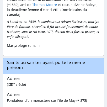
(+1539), ami de
Thomas Moore
et cousin d'Anne Boleyn,
la deuxième femme d'Henri VIII. (Dominicains du
Canada)
À Londres, en 1539, le bienheureux Adrien Fortescue, martyr.
Père de famille, chevalier, il fut accusé faussement de haute
trahison, sous le roi Henri VIII, détenu deux fois en prison, et
enfin décapité.
Martyrologe romain
Saints ou saintes ayant porté le même
prénom
Adrien
e
(XIII
siècle)
Adrien
Fondateur d'un monastère sur l'île de May (+ 875)