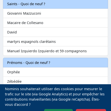
Saints - Quoi de neuf ?
Giovanni Mazzuconi
Macaire de Collesano
David
martyrs espagnols clarétains
Manuel Izquierdo Izquierdo et 59 compagnons
Prénoms - Quoi de neuf ?
Orphée
Zébédée
Nominis souhaiterait utiliser des cookies pour mesurer le
Melvil
trafic sur le site (via Google Analytics) et pour empêcher les
contributions malveillantes (via Google reCaptcha). Êtes-
Matilin
vous d'accord ?
Marie-Fontenelle