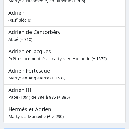
Martyr à Nicomédie, en Bithynie (+ 306)
Adrien
e
(XIII
siècle)
Adrien de Cantorbéry
Abbé (+ 710)
Adrien et Jacques
Prêtres prémontrés - martyrs en Hollande (+ 1572)
Adrien Fortescue
Martyr en Angleterre (+ 1539)
Adrien III
e
Pape (109
) de 884 à 885 (+ 885)
Hermès et Adrien
Martyrs à Marseille (+ v. 290)