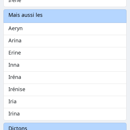
Mais aussi les
Aeryn
Arina
Erine
Inna
Iréna
Irénise
Iria
Irina
Dictons