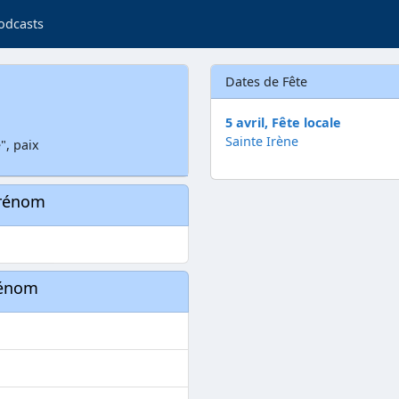
odcasts
Dates de Fête
5 avril, Fête locale
Sainte Irène
", paix
prénom
rénom