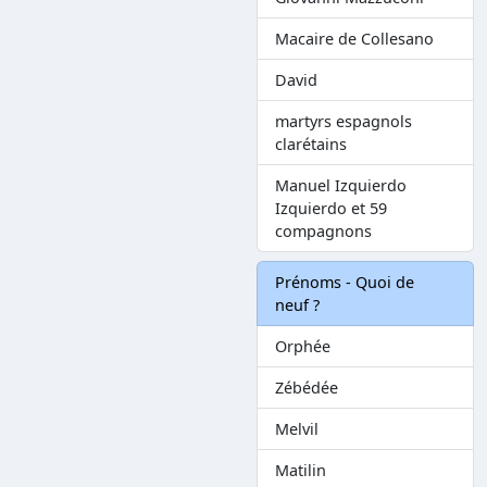
Macaire de Collesano
David
martyrs espagnols
clarétains
Manuel Izquierdo
Izquierdo et 59
compagnons
Prénoms - Quoi de
neuf ?
Orphée
Zébédée
Melvil
Matilin