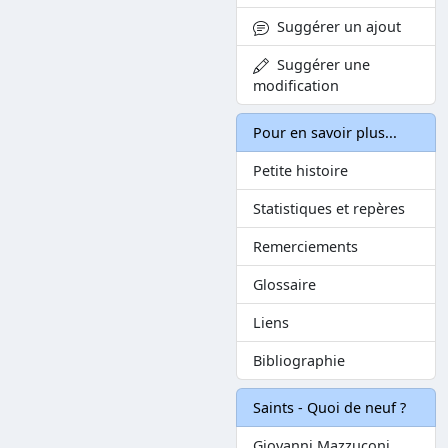
Suggérer un ajout
Suggérer une
modification
Pour en savoir plus...
Petite histoire
Statistiques et repères
Remerciements
Glossaire
Liens
Bibliographie
Saints - Quoi de neuf ?
Giovanni Mazzuconi