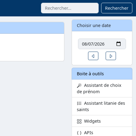
Rechercher
Choisir une date
Date
Un jour avant
Un jour aprè
Boite à outils
Assistant de choix
de prénom
Assistant litanie des
saints
Widgets
APIs