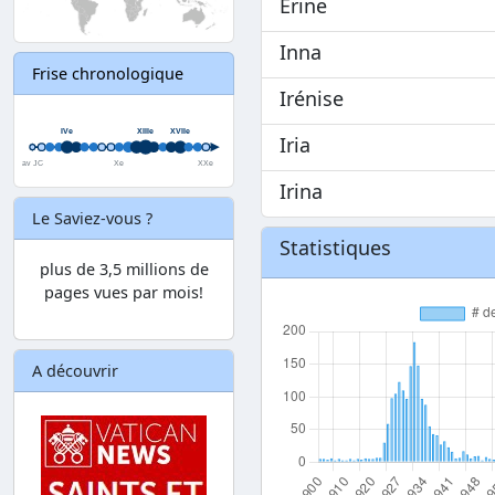
Erine
Inna
Frise chronologique
Irénise
Iria
Irina
Le Saviez-vous ?
Statistiques
plus de 3,5 millions de
pages vues par mois!
A découvrir