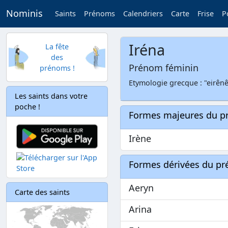
Nominis
Saints
Prénoms
Calendriers
Carte
Frise
P
Iréna
La fête
des
Prénom féminin
prénoms !
Etymologie grecque : "eirênê
Les saints dans votre
poche !
Formes majeures du 
Irène
Formes dérivées du p
Aeryn
Carte des saints
Arina