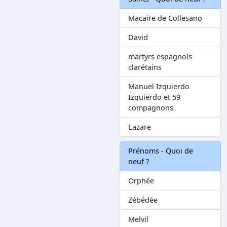
Macaire de Collesano
David
martyrs espagnols
clarétains
Manuel Izquierdo
Izquierdo et 59
compagnons
Lazare
Prénoms - Quoi de
neuf ?
Orphée
Zébédée
Melvil