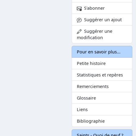
S'abonner
Suggérer un ajout
Suggérer une
modification
Pour en savoir plus...
Petite histoire
Statistiques et repères
Remerciements
Glossaire
Liens
Bibliographie
Saints - Quoi de neuf ?