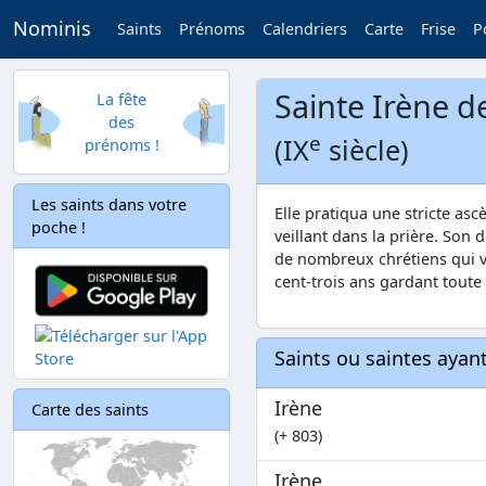
Nominis
Saints
Prénoms
Calendriers
Carte
Frise
P
Sainte Irène 
La fête
des
e
(IX
siècle)
prénoms !
Les saints dans votre
Elle pratiqua une stricte as
poche !
veillant dans la prière. Son 
de nombreux chrétiens qui ven
cent-trois ans gardant toute
Saints ou saintes aya
Irène
Carte des saints
(+ 803)
Irène