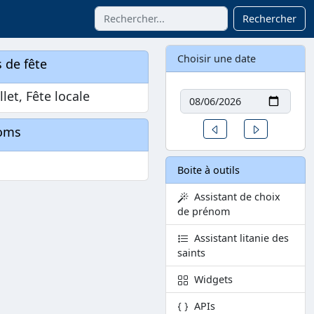
Rechercher
Choisir une date
 de fête
Date
llet, Fête locale
Un jour avant
Un jour aprè
oms
Boite à outils
Assistant de choix
de prénom
Assistant litanie des
saints
Widgets
APIs