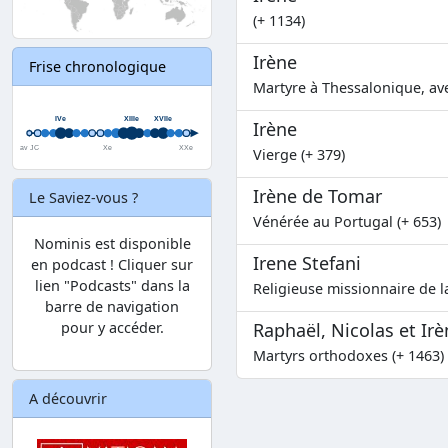
(+ 1134)
Irène
Frise chronologique
Martyre à Thessalonique, av
Irène
Vierge (+ 379)
Irène de Tomar
Le Saviez-vous ?
Vénérée au Portugal (+ 653)
Nominis est disponible
Irene Stefani
en podcast ! Cliquer sur
lien "Podcasts" dans la
Religieuse missionnaire de l
barre de navigation
pour y accéder.
Raphaël, Nicolas et Ir
Martyrs orthodoxes (+ 1463)
A découvrir