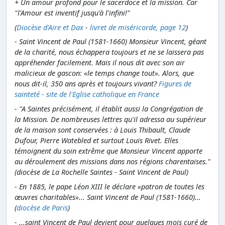
+ Un amour profond pour le sacerdoce et la mission. Car
"l'Amour est inventif jusqu'à l'infini!"
(
Diocèse d'Aire et Dax
-
livret de miséricorde, page 12
)
- Saint Vincent de Paul (1581-1660) Monsieur Vincent, géant
de la charité, nous échappera toujours et ne se laissera pas
appréhender facilement. Mais il nous dit avec son air
malicieux de gascon: «le temps change tout». Alors, que
nous dit-il, 350 ans après et toujours vivant?
Figures de
sainteté - site de l'Eglise catholique en France
- "A Saintes précisément, il établit aussi la Congrégation de
la Mission. De nombreuses lettres qu'il adressa au supérieur
de la maison sont conservées : à Louis Thibault, Claude
Dufour, Pierre Watebled et surtout Louis Rivet. Elles
témoignent du soin extrême que Monsieur Vincent apporte
au déroulement des missions dans nos régions charentaises."
(diocèse de La Rochelle Saintes - Saint Vincent de Paul)
- En 1885, le pape Léon XIII le déclare «patron de toutes les
œuvres charitables»... Saint Vincent de Paul (1581-1660)...
(
diocèse de Paris
)
- ...saint Vincent de Paul devient pour quelques mois curé de