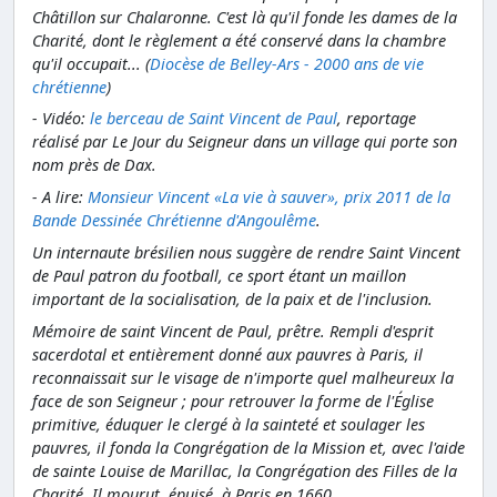
Châtillon sur Chalaronne. C'est là qu'il fonde les dames de la
Charité, dont le règlement a été conservé dans la chambre
qu'il occupait... (
Diocèse de Belley-Ars - 2000 ans de vie
chrétienne
)
- Vidéo:
le berceau de Saint Vincent de Paul
, reportage
réalisé par Le Jour du Seigneur dans un village qui porte son
nom près de Dax.
- A lire:
Monsieur Vincent «La vie à sauver», prix 2011 de la
Bande Dessinée Chrétienne d'Angoulême
.
Un internaute brésilien nous suggère de rendre Saint Vincent
de Paul patron du football, ce sport étant un maillon
important de la socialisation, de la paix et de l'inclusion.
Mémoire de saint Vincent de Paul, prêtre. Rempli d'esprit
sacerdotal et entièrement donné aux pauvres à Paris, il
reconnaissait sur le visage de n'importe quel malheureux la
face de son Seigneur ; pour retrouver la forme de l'Église
primitive, éduquer le clergé à la sainteté et soulager les
pauvres, il fonda la Congrégation de la Mission et, avec l'aide
de sainte Louise de Marillac, la Congrégation des Filles de la
Charité. Il mourut, épuisé, à Paris en 1660.