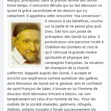
Margot, précepteur dans la grande famille des Gondi.
Entre temps, il rencontre Bérulle qui lui fait découvrir ce
qu'est la grâce sacerdotale et les devoirs qui s'y
rattachent. Il appellera cette rencontre "ma conversion".
Il renonce à ses bénéfices, couche
sur la paille et ne pense plus qu'à
Dieu. Dès lors son poste de
précepteur des Gondi lui pèse. Il
postule pour une paroisse rurale à
Châtillon-les-Dombes et c'est là
qu'il retrouve la grande misère
spirituelle et physique des
campagnes françaises. Sa vocation
de champion de la charité
s'affermit. Rappelé auprès des Gondi, il accepte et
enrichit son expérience comme aumônier des galères
dont Monsieur de Gondi est le général. Ami et confident
de saint François de Sales, il trouve en lui l'homme de
douceur dont Monsieur Vincent a besoin, car son
tempérament est celui d'un homme de feu. Pour les
oubliés de la société (malades, galériens, réfugiés,
illettrés, enfants trouvés) il fonde successivement les