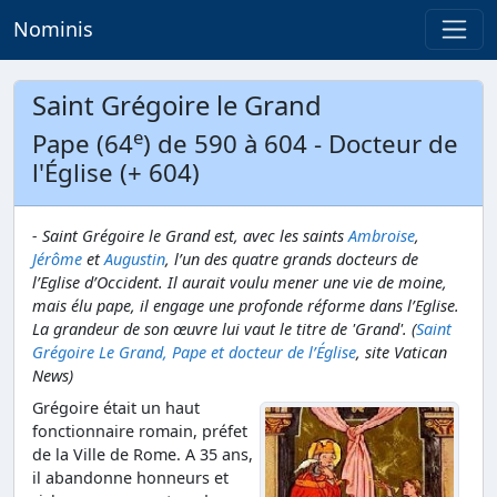
Nominis
Saint Grégoire le Grand
e
Pape (64
) de 590 à 604 - Docteur de
l'Église (+ 604)
- Saint Grégoire le Grand est, avec les saints
Ambroise
,
Jérôme
et
Augustin
, l’un des quatre grands docteurs de
l’Eglise d’Occident. Il aurait voulu mener une vie de moine,
mais élu pape, il engage une profonde réforme dans l’Eglise.
La grandeur de son œuvre lui vaut le titre de 'Grand'. (
Saint
Grégoire Le Grand, Pape et docteur de l’Église
, site Vatican
News)
Grégoire était un haut
fonctionnaire romain, préfet
de la Ville de Rome. A 35 ans,
il abandonne honneurs et