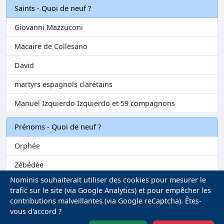
Saints - Quoi de neuf ?
Giovanni Mazzuconi
Macaire de Collesano
David
martyrs espagnols clarétains
Manuel Izquierdo Izquierdo et 59 compagnons
Prénoms - Quoi de neuf ?
Orphée
Zébédée
Nominis souhaiterait utiliser des cookies pour mesurer le
Melvil
trafic sur le site (via Google Analytics) et pour empêcher les
contributions malveillantes (via Google reCaptcha). Êtes-
Matilin
vous d'accord ?
Marie-Fontenelle