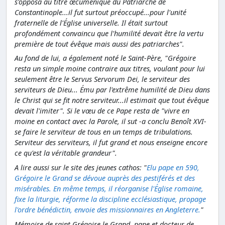
s'opposa au titre œcuménique du Patriarche de
Constantinople...il fut surtout préoccupé...pour l'unité
fraternelle de l'Église universelle. Il était surtout
profondément convaincu que l'humilité devait être la vertu
première de tout évêque mais aussi des patriarches".
Au fond de lui, a également noté le Saint-Père, "Grégoire
resta un simple moine contraire aux titres, voulant pour lui
seulement être le Servus Servorum Dei, le serviteur des
serviteurs de Dieu... Ému par l'extrême humilité de Dieu dans
le Christ qui se fit notre serviteur...il estimait que tout évêque
devait l'imiter". Si le vœu de ce Pape resta de "vivre en
moine en contact avec la Parole, il sut -a conclu Benoît XVI-
se faire le serviteur de tous en un temps de tribulations.
Serviteur des serviteurs, il fut grand et nous enseigne encore
ce qu'est la véritable grandeur".
A lire aussi sur le site des jeunes cathos: "
Elu pape en 590,
Grégoire le Grand se dévoue auprès des pestiférés et des
misérables. En même temps, il réorganise l'Église romaine,
fixe la liturgie, réforme la discipline ecclésiastique, propage
l'ordre bénédictin, envoie des missionnaires en Angleterre.
"
Mémoire de saint Grégoire le Grand, pape et docteur de