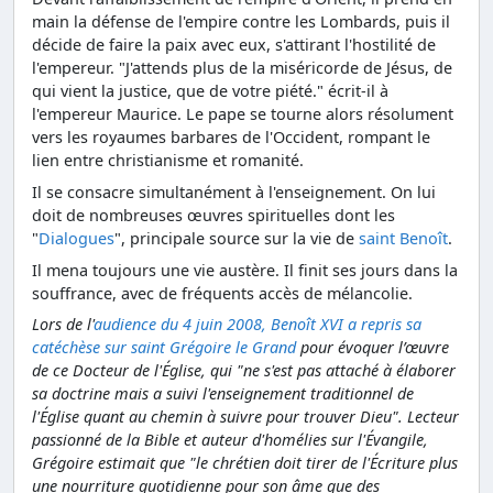
main la défense de l'empire contre les Lombards, puis il
décide de faire la paix avec eux, s'attirant l'hostilité de
l'empereur. "J'attends plus de la miséricorde de Jésus, de
qui vient la justice, que de votre piété." écrit-il à
l'empereur Maurice. Le pape se tourne alors résolument
vers les royaumes barbares de l'Occident, rompant le
lien entre christianisme et romanité.
Il se consacre simultanément à l'enseignement. On lui
doit de nombreuses œuvres spirituelles dont les
"
Dialogues
", principale source sur la vie de
saint Benoît
.
Il mena toujours une vie austère. Il finit ses jours dans la
souffrance, avec de fréquents accès de mélancolie.
Lors de l'
audience du 4 juin 2008, Benoît XVI a repris sa
catéchèse sur saint Grégoire le Grand
pour évoquer l’œuvre
de ce Docteur de l'Église, qui "ne s'est pas attaché à élaborer
sa doctrine mais a suivi l'enseignement traditionnel de
l'Église quant au chemin à suivre pour trouver Dieu". Lecteur
passionné de la Bible et auteur d'homélies sur l'Évangile,
Grégoire estimait que "le chrétien doit tirer de l'Écriture plus
une nourriture quotidienne pour son âme que des