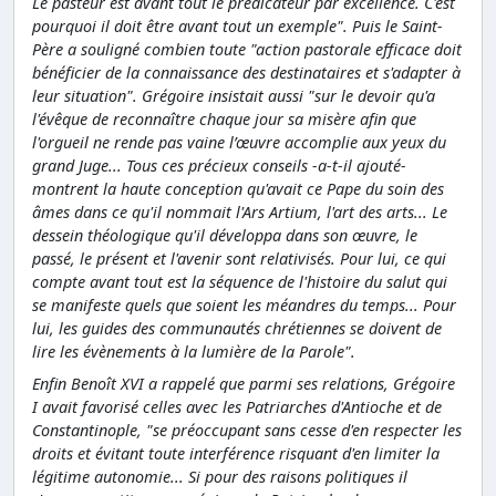
Le pasteur est avant tout le prédicateur par excellence. C'est
pourquoi il doit être avant tout un exemple". Puis le Saint-
Père a souligné combien toute "action pastorale efficace doit
bénéficier de la connaissance des destinataires et s'adapter à
leur situation". Grégoire insistait aussi "sur le devoir qu'a
l'évêque de reconnaître chaque jour sa misère afin que
l'orgueil ne rende pas vaine l’œuvre accomplie aux yeux du
grand Juge... Tous ces précieux conseils -a-t-il ajouté-
montrent la haute conception qu'avait ce Pape du soin des
âmes dans ce qu'il nommait l'Ars Artium, l'art des arts... Le
dessein théologique qu'il développa dans son œuvre, le
passé, le présent et l'avenir sont relativisés. Pour lui, ce qui
compte avant tout est la séquence de l'histoire du salut qui
se manifeste quels que soient les méandres du temps... Pour
lui, les guides des communautés chrétiennes se doivent de
lire les évènements à la lumière de la Parole".
Enfin Benoît XVI a rappelé que parmi ses relations, Grégoire
I avait favorisé celles avec les Patriarches d'Antioche et de
Constantinople, "se préoccupant sans cesse d'en respecter les
droits et évitant toute interférence risquant d'en limiter la
légitime autonomie... Si pour des raisons politiques il