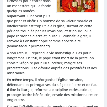
richesses pour entrer dans
un monastère qu'il a fondé
quelques années
auparavant. Il ne veut plus
que prier et obéir. Un homme de sa valeur morale et
intellectuelle est trop utile à l'Église, surtout en cette
période troublée par les invasions, c'est pourquoi le
pape l'ordonne diacre et, puisqu'il connaît le grec, il
l'envoie à Constantinople comme apocrisiaire
(ambassadeur permanent).
A son retour, il reprend la vie monastique. Pas pour
longtemps. En 590, le pape étant mort de la peste, on
choisit Grégoire pour lui succéder; malgré ses
protestations. Il se dévoue auprès des pestiférés et des
misérables.
En même temps, il réorganise l'Église romaine,
défendant les prérogatives du siège de Pierre et de Paul.
Il fixe la liturgie, réforme la discipline ecclésiastique,
propage l'ordre bénédictin, envoie des missionnaires en
Angleterre.
Devant l'affaiblissement de l'empire d'Orient, il prend en