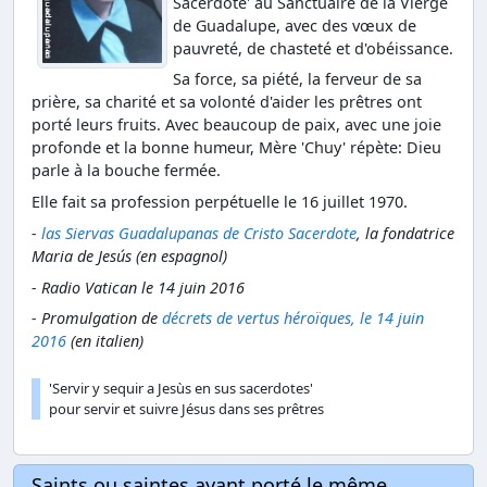
Sacerdote' au Sanctuaire de la Vierge
de Guadalupe, avec des vœux de
pauvreté, de chasteté et d'obéissance.
Sa force, sa piété, la ferveur de sa
prière, sa charité et sa volonté d'aider les prêtres ont
porté leurs fruits. Avec beaucoup de paix, avec une joie
profonde et la bonne humeur, Mère 'Chuy' répète: Dieu
parle à la bouche fermée.
Elle fait sa profession perpétuelle le 16 juillet 1970.
-
las Siervas Guadalupanas de Cristo Sacerdote
, la fondatrice
Maria de Jesús (en espagnol)
- Radio Vatican le 14 juin 2016
- Promulgation de
décrets de vertus héroïques, le 14 juin
2016
(en italien)
'Servir y sequir a Jesùs en sus sacerdotes'
pour servir et suivre Jésus dans ses prêtres
Saints ou saintes ayant porté le même