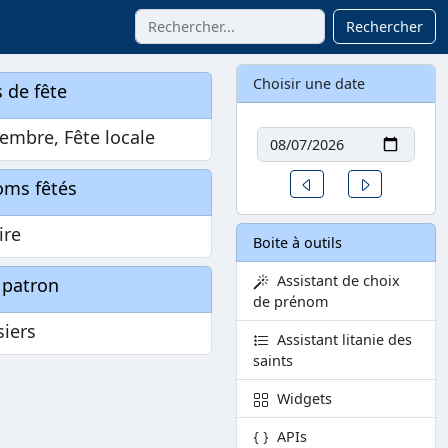
Rechercher
Choisir une date
 de fête
Date
embre, Fête locale
Un jour avant
Un jour aprè
oms fêtés
ire
Boite à outils
Assistant de choix
 patron
de prénom
siers
Assistant litanie des
saints
Widgets
APIs