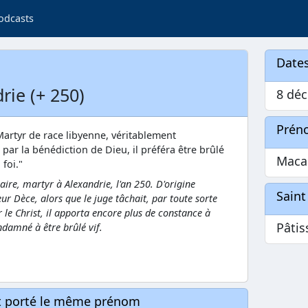
odcasts
Dates
rie (+ 250)
8 déc
Prén
"Martyr de race libyenne, véritablement
ar la bénédiction de Dieu, il préféra être brûlé
Maca
 foi."
e, martyr à Alexandrie, l'an 250. D'origine
Saint
ur Dèce, alors que le juge tâchait, par toute sorte
r le Christ, il apporta encore plus de constance à
Pâtis
ondamné à être brûlé vif.
nt porté le même prénom