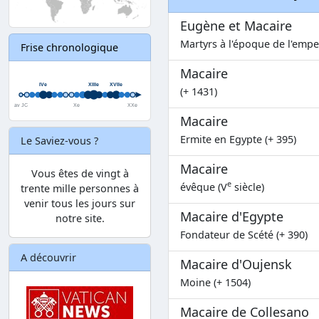
Eugène et Macaire
Martyrs à l'époque de l'emper
Frise chronologique
Macaire
(+ 1431)
Macaire
Ermite en Egypte (+ 395)
Le Saviez-vous ?
Macaire
Vous êtes de vingt à
e
évêque (V
siècle)
trente mille personnes à
venir tous les jours sur
Macaire d'Egypte
notre site.
Fondateur de Scété (+ 390)
A découvrir
Macaire d'Oujensk
Moine (+ 1504)
Macaire de Collesano