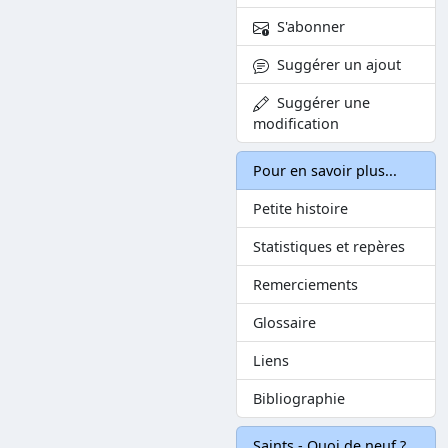
S'abonner
Suggérer un ajout
Suggérer une
modification
Pour en savoir plus...
Petite histoire
Statistiques et repères
Remerciements
Glossaire
Liens
Bibliographie
Saints - Quoi de neuf ?