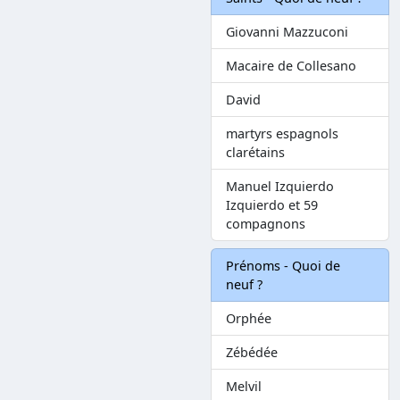
Giovanni Mazzuconi
Macaire de Collesano
David
martyrs espagnols
clarétains
Manuel Izquierdo
Izquierdo et 59
compagnons
Prénoms - Quoi de
neuf ?
Orphée
Zébédée
Melvil