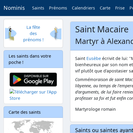
Nominis
Saints
Prénoms
Calendriers
Carte
Frise
P
Saint Macaire
La fête
des
Martyr à Alexand
prénoms !
Les saints dans votre
Saint
Eusèbe
écrivit de lui: 
poche !
bienheureux par son nom et p
vif plutôt que d'apostasier sa
Commémoraison de saint Macair
libyenne, au temps de l'empere
d'arguments, de lui faire renie
professer sa foi et fut enfin c
Martyrologe romain
Carte des saints
Saints ou saintes aya