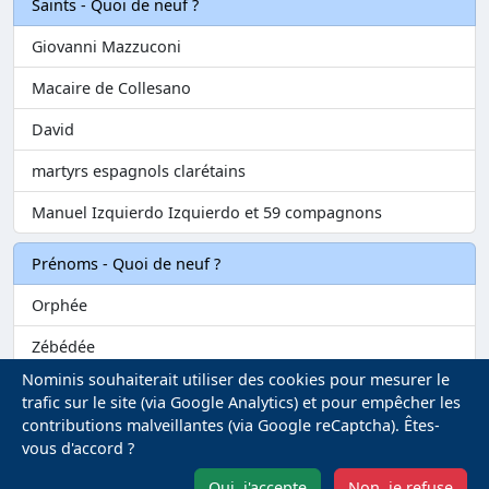
Saints - Quoi de neuf ?
Giovanni Mazzuconi
Macaire de Collesano
David
martyrs espagnols clarétains
Manuel Izquierdo Izquierdo et 59 compagnons
Prénoms - Quoi de neuf ?
Orphée
Zébédée
Nominis souhaiterait utiliser des cookies pour mesurer le
Melvil
trafic sur le site (via Google Analytics) et pour empêcher les
contributions malveillantes (via Google reCaptcha). Êtes-
Matilin
vous d'accord ?
Marie-Fontenelle
Oui, j'accepte
Non, je refuse