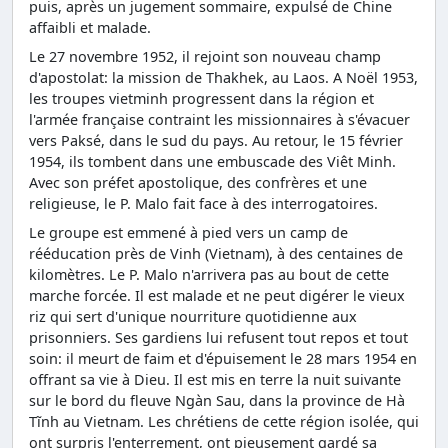
puis, après un jugement sommaire, expulsé de Chine
affaibli et malade.
Le 27 novembre 1952, il rejoint son nouveau champ
d'apostolat: la mission de Thakhek, au Laos. A Noël 1953,
les troupes vietminh progressent dans la région et
l'armée française contraint les missionnaires à s'évacuer
vers Paksé, dans le sud du pays. Au retour, le 15 février
1954, ils tombent dans une embuscade des Viêt Minh.
Avec son préfet apostolique, des confrères et une
religieuse, le P. Malo fait face à des interrogatoires.
Le groupe est emmené à pied vers un camp de
rééducation près de Vinh (Vietnam), à des centaines de
kilomètres. Le P. Malo n'arrivera pas au bout de cette
marche forcée. Il est malade et ne peut digérer le vieux
riz qui sert d'unique nourriture quotidienne aux
prisonniers. Ses gardiens lui refusent tout repos et tout
soin: il meurt de faim et d'épuisement le 28 mars 1954 en
offrant sa vie à Dieu. Il est mis en terre la nuit suivante
sur le bord du fleuve Ngàn Sau, dans la province de Hà
Tĩnh au Vietnam. Les chrétiens de cette région isolée, qui
ont surpris l'enterrement, ont pieusement gardé sa