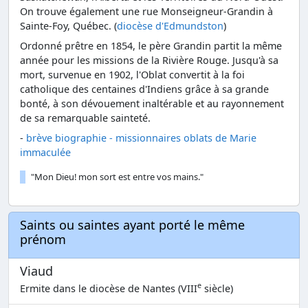
On trouve également une rue Monseigneur-Grandin à
Sainte-Foy, Québec. (
diocèse d'Edmundston
)
Ordonné prêtre en 1854, le père Grandin partit la même
année pour les missions de la Rivière Rouge. Jusqu'à sa
mort, survenue en 1902, l'Oblat convertit à la foi
catholique des centaines d'Indiens grâce à sa grande
bonté, à son dévouement inaltérable et au rayonnement
de sa remarquable sainteté.
-
brève biographie - missionnaires oblats de Marie
immaculée
"Mon Dieu! mon sort est entre vos mains."
Saints ou saintes ayant porté le même
prénom
Viaud
e
Ermite dans le diocèse de Nantes (VIII
siècle)