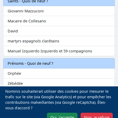
Saints - Quoi de neuf ?
Giovanni Mazzuconi
Macaire de Collesano
David
martyrs espagnols clarétains
Manuel Izquierdo Izquierdo et 59 compagnons
Prénoms - Quoi de neuf ?
Orphée
Zébédée
Nominis souhaiterait utiliser des cookies pour mesurer le
Melvil
trafic sur le site (via Google Analytics) et pour empêcher les
contributions malveillantes (via Google reCaptcha). Êtes-
Matilin
vous d'accord ?
Marie-Fontenelle
Oui, j'accepte
Non, je refuse