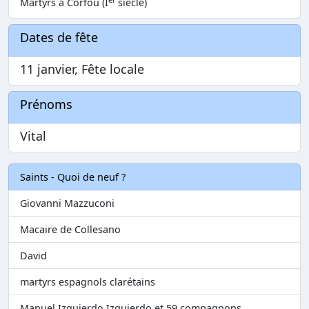
Martyrs à Corfou (I
siècle)
Dates de fête
11 janvier, Fête locale
Prénoms
Vital
Saints - Quoi de neuf ?
Giovanni Mazzuconi
Macaire de Collesano
David
martyrs espagnols clarétains
Manuel Izquierdo Izquierdo et 59 compagnons