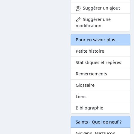
Suggérer un ajout
Suggérer une
modification
Pour en savoir plus...
Petite histoire
Statistiques et repères
Remerciements
Glossaire
Liens
Bibliographie
Saints - Quoi de neuf ?
Giovanni Mazzuconi