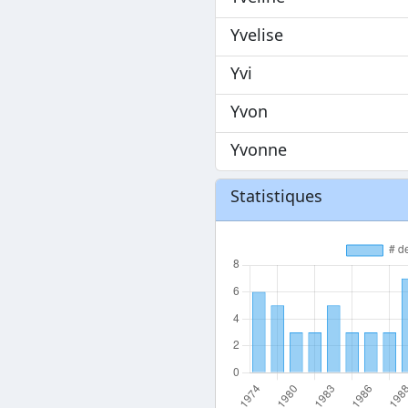
Yvelise
Yvi
Yvon
Yvonne
Statistiques