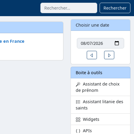
Rechercher
Choisir une date
Date
e en France
Un jour avant
Un jour aprè
Boite à outils
Assistant de choix
de prénom
Assistant litanie des
saints
Widgets
APIs