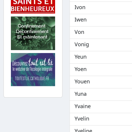
Ivon
Iwen
Von
Vonig
Yeun
Yoen
Youen
Yuna
Yvaine
Yvelin
Yveline