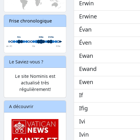
Erwin
Erwine
Frise chronologique
Évan
Éven
Ewan
Le Saviez-vous ?
Ewand
Le site Nominis est
Ewen
actualisé très
régulièrement!
If
A découvrir
Ifig
Ivi
Ivin