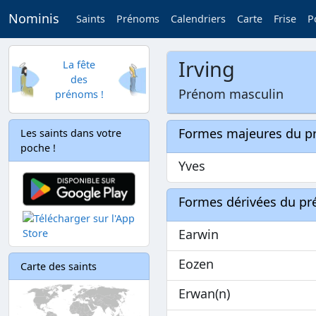
Nominis
Saints
Prénoms
Calendriers
Carte
Frise
P
Irving
La fête
des
Prénom masculin
prénoms !
Formes majeures du 
Les saints dans votre
poche !
Yves
Formes dérivées du p
Earwin
Eozen
Carte des saints
Erwan(n)