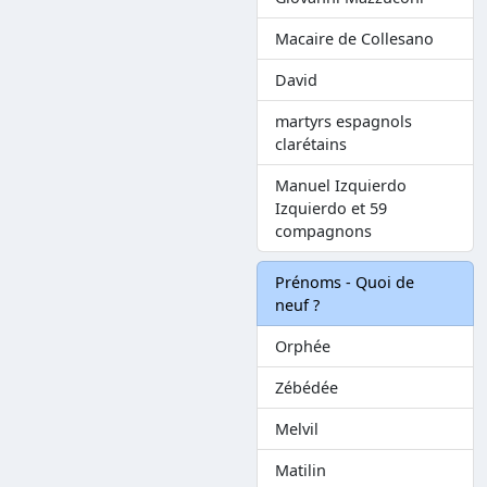
Macaire de Collesano
David
martyrs espagnols
clarétains
Manuel Izquierdo
Izquierdo et 59
compagnons
Prénoms - Quoi de
neuf ?
Orphée
Zébédée
Melvil
Matilin