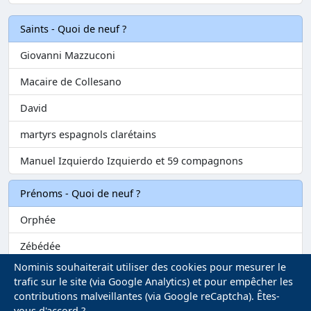
Saints - Quoi de neuf ?
Giovanni Mazzuconi
Macaire de Collesano
David
martyrs espagnols clarétains
Manuel Izquierdo Izquierdo et 59 compagnons
Prénoms - Quoi de neuf ?
Orphée
Zébédée
Nominis souhaiterait utiliser des cookies pour mesurer le
Melvil
trafic sur le site (via Google Analytics) et pour empêcher les
contributions malveillantes (via Google reCaptcha). Êtes-
Matilin
vous d'accord ?