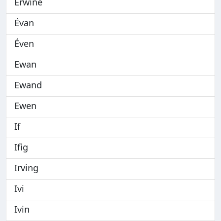
Erwine
Évan
Éven
Ewan
Ewand
Ewen
If
Ifig
Irving
Ivi
Ivin