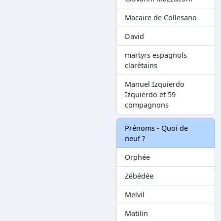
Macaire de Collesano
David
martyrs espagnols
clarétains
Manuel Izquierdo
Izquierdo et 59
compagnons
Prénoms - Quoi de
neuf ?
Orphée
Zébédée
Melvil
Matilin