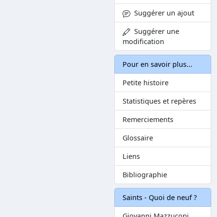
Suggérer un ajout
Suggérer une
modification
Pour en savoir plus...
Petite histoire
Statistiques et repères
Remerciements
Glossaire
Liens
Bibliographie
Saints - Quoi de neuf ?
Giovanni Mazzuconi