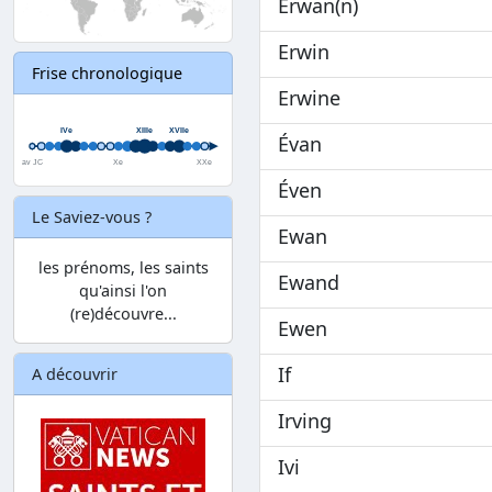
Erwan(n)
Erwin
Frise chronologique
Erwine
Évan
Éven
Le Saviez-vous ?
Ewan
les prénoms, les saints
Ewand
qu'ainsi l'on
(re)découvre...
Ewen
If
A découvrir
Irving
Ivi