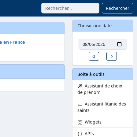
Rechercher
Choisir une date
Date
e en France
Un jour avant
Un jour aprè
Boite à outils
Assistant de choix
de prénom
Assistant litanie des
saints
Widgets
APIs