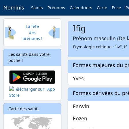
Nominis
Saints
Prénoms
Calendriers
Carte
Frise
P
Ifig
La fête
des
Prénom masculin (De l
prénoms !
Etymologie celtique : "iv", if
Les saints dans votre
poche !
Formes majeures du 
Yves
Formes dérivées du p
Earwin
Carte des saints
Eozen