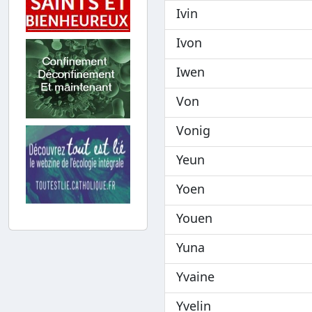
Ivin
Ivon
Iwen
Von
Vonig
Yeun
Yoen
Youen
Yuna
Yvaine
Yvelin