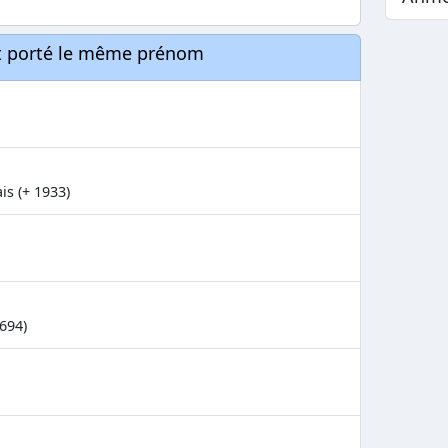
nt porté le même prénom
is (+ 1933)
1694)