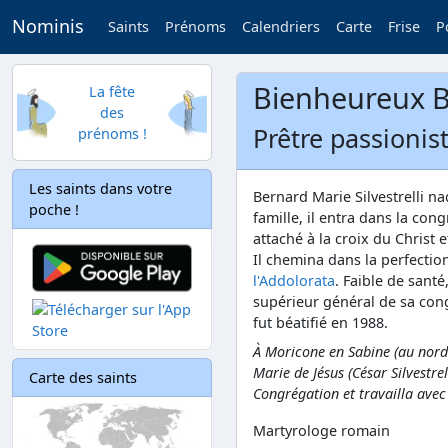
Nominis
Saints
Prénoms
Calendriers
Carte
Frise
P
Bienheureux B
La fête
des
Prêtre passionis
prénoms !
Les saints dans votre
Bernard Marie Silvestrelli n
poche !
famille, il entra dans la con
attaché à la croix du Christ
Il chemina dans la perfectio
l'Addolorata
. Faible de santé
supérieur général de sa cong
fut béatifié en 1988.
À Moricone en Sabine (au nord
Marie de Jésus (César Silvestrel
Carte des saints
Congrégation et travailla ave
Martyrologe romain