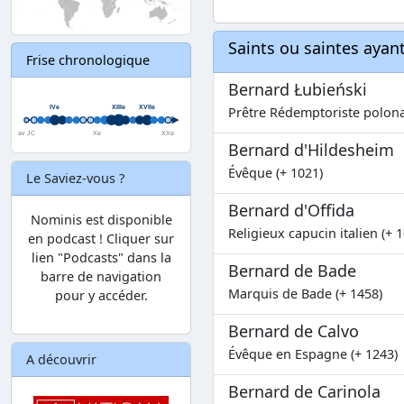
Saints ou saintes aya
Frise chronologique
Bernard Łubieński
Prêtre Rédemptoriste polona
Bernard d'Hildesheim
Évêque (+ 1021)
Le Saviez-vous ?
Bernard d'Offida
Nominis est disponible
Religieux capucin italien (+ 
en podcast ! Cliquer sur
lien "Podcasts" dans la
Bernard de Bade
barre de navigation
Marquis de Bade (+ 1458)
pour y accéder.
Bernard de Calvo
Évêque en Espagne (+ 1243)
A découvrir
Bernard de Carinola