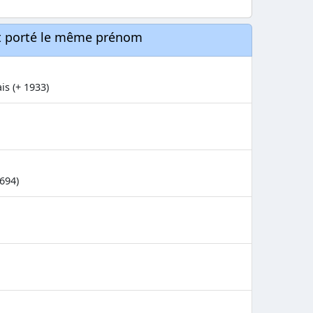
nt porté le même prénom
is (+ 1933)
1694)