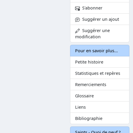
S'abonner
Suggérer un ajout
Suggérer une
modification
Pour en savoir plus...
Petite histoire
Statistiques et repères
Remerciements
Glossaire
Liens
Bibliographie
Saints - Quoi de neuf ?