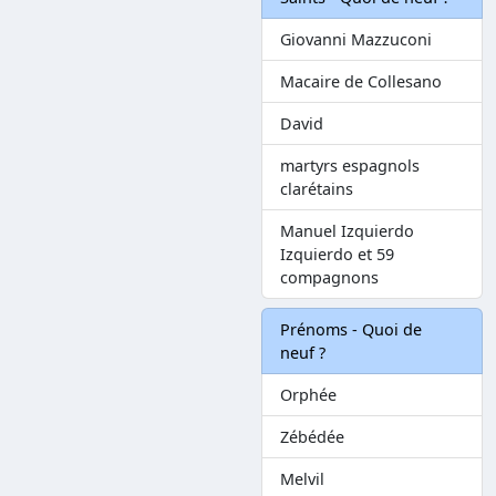
Giovanni Mazzuconi
Macaire de Collesano
David
martyrs espagnols
clarétains
Manuel Izquierdo
Izquierdo et 59
compagnons
Prénoms - Quoi de
neuf ?
Orphée
Zébédée
Melvil