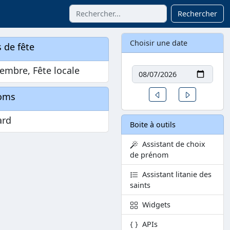
Rechercher
Choisir une date
 de fête
Date
embre, Fête locale
Un jour avant
Un jour aprè
oms
ard
Boite à outils
Assistant de choix
de prénom
Assistant litanie des
saints
Widgets
APIs