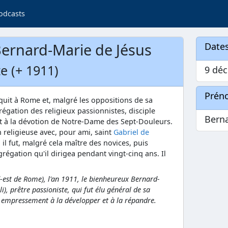
odcasts
ernard-Marie de Jésus
Dates
te (+ 1911)
9 déc
Prén
aquit à Rome et, malgré les oppositions de sa
grégation des religieux passionnistes, disciple
Bern
 et à la dévotion de Notre-Dame des Sept-Douleurs.
n religieuse avec, pour ami, saint
Gabriel de
, il fut, malgré cela maître des novices, puis
régation qu'il dirigea pendant vingt-cinq ans. Il
-est de Rome)
, l'an 1911, le bienheureux Bernard-
li), prêtre passioniste, qui fut élu général de sa
c empressement à la développer et à la répandre.