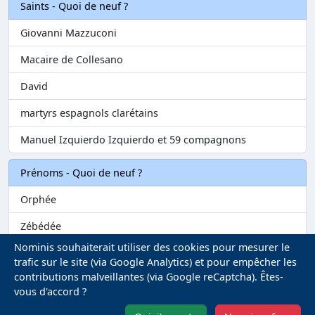
Saints - Quoi de neuf ?
Giovanni Mazzuconi
Macaire de Collesano
David
martyrs espagnols clarétains
Manuel Izquierdo Izquierdo et 59 compagnons
Prénoms - Quoi de neuf ?
Orphée
Zébédée
Nominis souhaiterait utiliser des cookies pour mesurer le
Melvil
trafic sur le site (via Google Analytics) et pour empêcher les
contributions malveillantes (via Google reCaptcha). Êtes-
Matilin
vous d'accord ?
Marie-Fontenelle