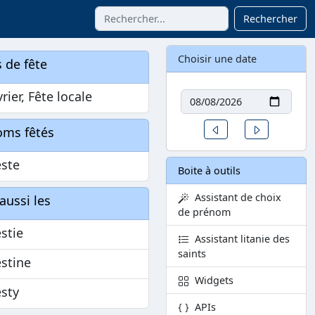
Rechercher
Choisir une date
 de fête
Date
vrier, Fête locale
Un jour avant
Un jour aprè
oms fêtés
ste
Boite à outils
Assistant de choix
aussi les
de prénom
stie
Assistant litanie des
saints
stine
Widgets
sty
APIs