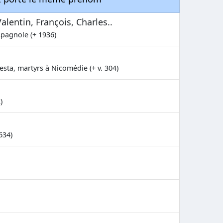
lentin, François, Charles..
spagnole (+ 1936)
esta, martyrs à Nicomédie (+ v. 304)
)
634)