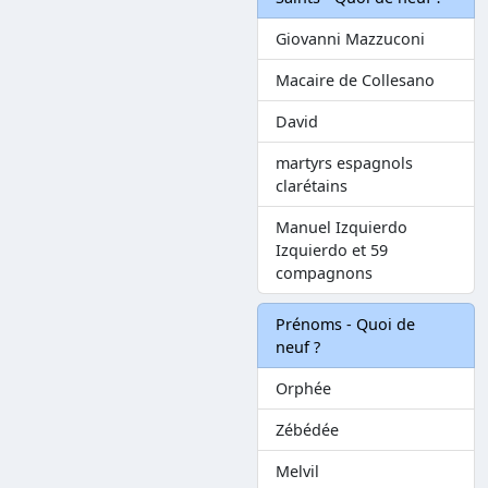
Giovanni Mazzuconi
Macaire de Collesano
David
martyrs espagnols
clarétains
Manuel Izquierdo
Izquierdo et 59
compagnons
Prénoms - Quoi de
neuf ?
Orphée
Zébédée
Melvil