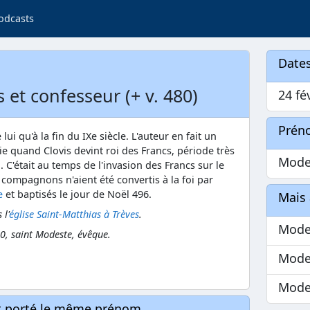
odcasts
Dates
 et confesseur (+ v. 480)
24 fé
Prén
i qu'à la fin du IXe siècle. L'auteur en fait un
 quand Clovis devint roi des Francs, période très
Mode
n. C'était au temps de l'invasion des Francs sur le
 compagnons n'aient été convertis à la foi par
e
et baptisés le jour de Noël 496.
Mais 
 l'
église Saint-Matthias à Trèves
.
Mode
0, saint Modeste, évêque.
Mode
Mode
nt porté le même prénom