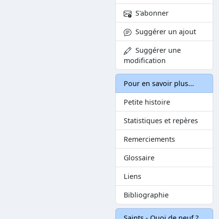
S'abonner
Suggérer un ajout
Suggérer une
modification
Pour en savoir plus...
Petite histoire
Statistiques et repères
Remerciements
Glossaire
Liens
Bibliographie
Saints - Quoi de neuf ?