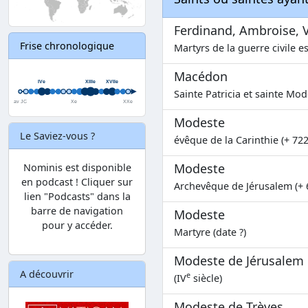
Ferdinand, Ambroise, Va
Frise chronologique
Martyrs de la guerre civile e
Macédon
Sainte Patricia et sainte Mod
Modeste
Le Saviez-vous ?
évêque de la Carinthie (+ 722
Modeste
Nominis est disponible
en podcast ! Cliquer sur
Archevêque de Jérusalem (+ 
lien "Podcasts" dans la
barre de navigation
Modeste
pour y accéder.
Martyre (date ?)
Modeste de Jérusalem
A découvrir
e
(IV
siècle)
Modeste de Trèves