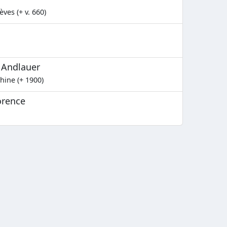
ves (+ v. 660)
 Andlauer
hine (+ 1900)
orence