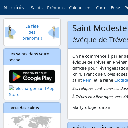
Nominis
Saints
Prénoms
Calendriers
Carte
Frise
P
Saint Modeste
La fête
des
évêque de Trèves
prénoms !
Les saints dans votre
On ne commence à parler de lu
poche !
évêque de Trêves en Rhénanie
difficile pour l'évangélisatio
Rhin, avant que Clovis et ses
saint
Remi
et la reine
Clotild
Ses reliques sont vénérées dans
À Trèves en Allemagne, vers 48
Martyrologe romain
Carte des saints
Saints ou saintes aya