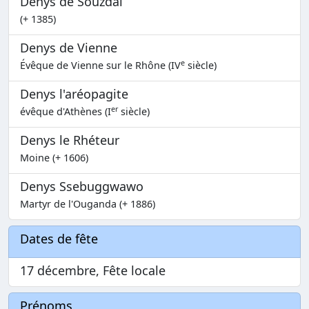
Denys de Souzdal
(+ 1385)
Denys de Vienne
e
Évêque de Vienne sur le Rhône (IV
siècle)
Denys l'aréopagite
er
évêque d'Athènes (I
siècle)
Denys le Rhéteur
Moine (+ 1606)
Denys Ssebuggwawo
Martyr de l'Ouganda (+ 1886)
Dates de fête
17 décembre, Fête locale
Prénoms