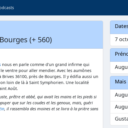
odcasts
Dates
 Bourges (+ 560)
7 oct
Prén
s
nous en parle comme d'un grand infirme qui
Augu
r le ventre pour aller mendier. Avec les aumônes
à Brives 36100, près de Bourges. Il y édifia aussi un
Mais 
n loin de là à Saint Symphorien. Une localité
aint Août.
Augu
ste, prêtre et abbé, qui avait les mains et les pieds si
ppuyer que sur les coudes et les genoux, mais, guéri
Augu
tin
, il rassembla des moines et se livra à la prière sans
Gust