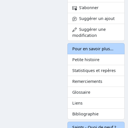
S'abonner
Suggérer un ajout
Suggérer une
modification
Pour en savoir plus...
Petite histoire
Statistiques et repères
Remerciements
Glossaire
Liens
Bibliographie
Saints - Quoi de neuf ?