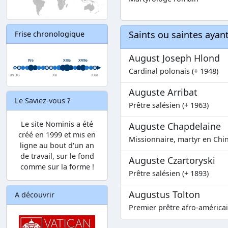
Saints ou saintes aya
Frise chronologique
August Joseph Hlond
Cardinal polonais (+ 1948)
Auguste Arribat
Le Saviez-vous ?
Prêtre salésien (+ 1963)
Le site Nominis a été
Auguste Chapdelaine
créé en 1999 et mis en
Missionnaire, martyr en Chin
ligne au bout d'un an
de travail, sur le fond
Auguste Czartoryski
comme sur la forme !
Prêtre salésien (+ 1893)
Augustus Tolton
A découvrir
Premier prêtre afro-américai