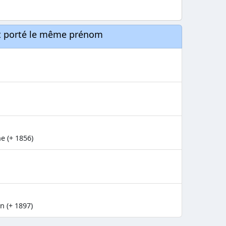
nt porté le même prénom
e (+ 1856)
n (+ 1897)