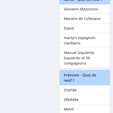
Giovanni Mazzuconi
Macaire de Collesano
David
martyrs espagnols
clarétains
Manuel Izquierdo
Izquierdo et 59
compagnons
Prénoms - Quoi de
neuf ?
Orphée
Zébédée
Melvil