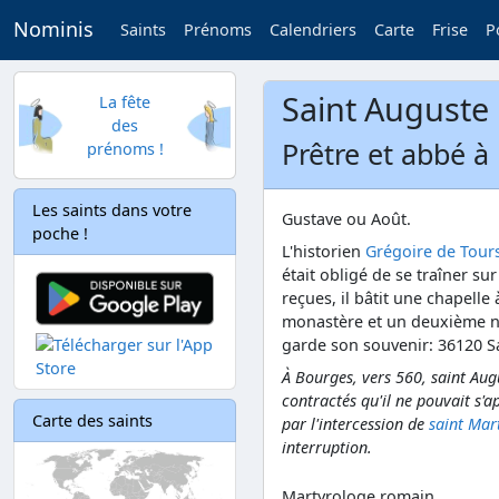
Nominis
Saints
Prénoms
Calendriers
Carte
Frise
P
Saint Auguste
La fête
des
Prêtre et abbé à
prénoms !
Les saints dans votre
Gustave ou Août.
poche !
L'historien
Grégoire de Tour
était obligé de se traîner su
reçues, il bâtit une chapelle 
monastère et un deuxième no
garde son souvenir: 36120 S
À Bourges, vers 560, saint Augu
contractés qu'il ne pouvait s'a
Carte des saints
par l'intercession de
saint Mar
interruption.
Martyrologe romain