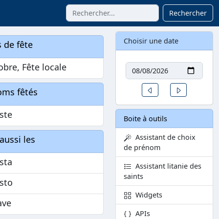
Rechercher
Choisir une date
 de fête
Date
obre, Fête locale
Un jour avant
Un jour aprè
oms fêtés
ste
Boite à outils
Assistant de choix
aussi les
de prénom
sta
Assistant litanie des
saints
sto
Widgets
ave
APIs