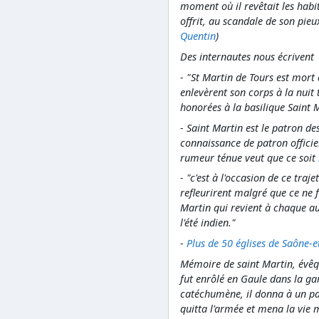
moment où il revêtait les habit
offrit, au scandale de son pieu
Quentin
)
Des internautes nous écrivent
- "St Martin de Tours est mort 
enlevèrent son corps à la nuit
honorées à la basilique Saint 
- Saint Martin est le patron de
connaissance de patron offici
rumeur ténue veut que ce soit
- "c'est à l'occasion de ce traj
refleurirent malgré que ce ne 
Martin qui revient à chaque 
l'été indien."
-
Plus de 50 églises de Saône-e
Mémoire de saint Martin, évêqu
fut enrôlé en Gaule dans la ga
catéchumène, il donna à un pa
quitta l'armée et mena la vie