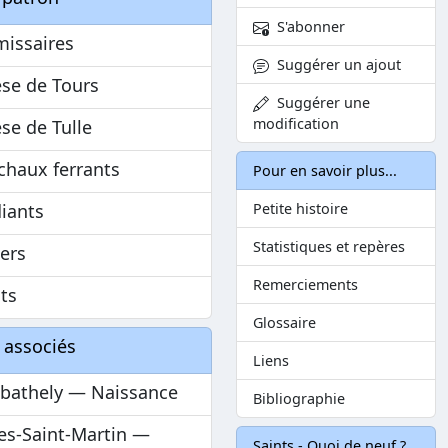
S'abonner
issaires
Suggérer un ajout
se de Tours
Suggérer une
modification
se de Tulle
chaux ferrants
Pour en savoir plus...
iants
Petite histoire
Statistiques et repères
iers
Remerciements
ts
Glossaire
 associés
Liens
bathely — Naissance
Bibliographie
es-Saint-Martin —
Saints - Quoi de neuf ?