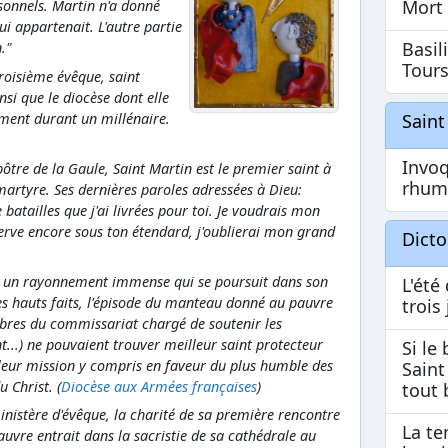
Mort
rsonnels. Martin n'a donné
i appartenait. L'autre partie
Basil
."
Tour
troisième évêque, saint
nsi que le diocèse dont elle
Sain
ement durant un millénaire.
Invoq
tre de la Gaule, Saint Martin est le premier saint à
rhum
 martyre. Ses dernières paroles adressées à Dieu:
 batailles que j'ai livrées pour toi. Je voudrais mon
serve encore sous ton étendard, j'oublierai mon grand
Dict
ut un rayonnement immense qui se poursuit dans son
L'été
es hauts faits, l'épisode du manteau donné au pauvre
trois
mbres du commissariat chargé de soutenir les
t...) ne pouvaient trouver meilleur saint protecteur
Si le
leur mission y compris en faveur du plus humble des
Saint
u Christ. (
Diocèse aux Armées françaises
)
tout 
inistère d'évêque, la charité de sa première rencontre
La te
auvre entrait dans la sacristie de sa cathédrale au