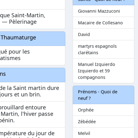
Giovanni Mazzuconi
ique Saint-Martin,
s — Pèlerinage
Macaire de Collesano
David
t Thaumaturge
martyrs espagnols
ué pour les
clarétains
atismes
Manuel Izquierdo
Izquierdo et 59
ons
compagnons
 de la Saint martin dure
Prénoms - Quoi de
 jours et un brin.
neuf ?
 brouillard entoure
Orphée
 Martin, l'hiver passe
bénin.
Zébédée
mpérature du jour de
Melvil