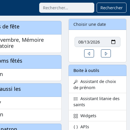
Rechercher
Choisir une date
 de fête
Date
ovembre, Mémoire
atoire
Un jour avant
Un jour aprè
oms fêtés
Boite à outils
in
Assistant de choix
de prénom
aussi les
Assistant litanie des
y
saints
in
Widgets
APIs
 patron