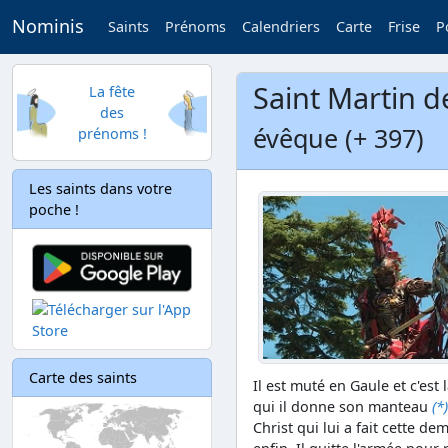
Nominis
Saints
Prénoms
Calendriers
Carte
Frise
P
Saint Martin d
La fête
des
évêque (+ 397)
prénoms !
Les saints dans votre
poche !
Carte des saints
Il est muté en Gaule et c'est 
qui il donne son manteau
(*)
Christ qui lui a fait cette dem