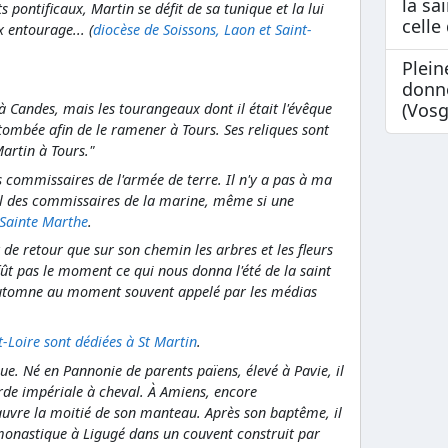
la sa
s pontificaux, Martin se défit de sa tunique et la lui
celle 
x entourage... (
diocèse de Soissons, Laon et Saint-
Plein
donn
(Vosg
à Candes, mais les tourangeaux dont il était l'évêque
 tombée afin de le ramener à Tours. Ses reliques sont
Martin à Tours."
s commissaires de l'armée de terre. Il n'y a pas à ma
el des commissaires de la marine, même si une
Sainte Marthe
.
et de retour que sur son chemin les arbres et les fleurs
fût pas le moment ce qui nous donna l'été de la saint
automne au moment souvent appelé par les médias
t-Loire sont dédiées à St Martin
.
e. Né en Pannonie de parents païens, élevé à Pavie, il
rde impériale à cheval. À Amiens, encore
uvre la moitié de son manteau. Après son baptême, il
 monastique à Ligugé dans un couvent construit par