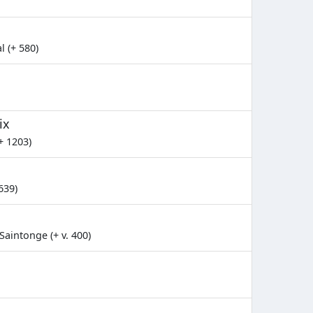
 (+ 580)
ix
+ 1203)
639)
Saintonge (+ v. 400)