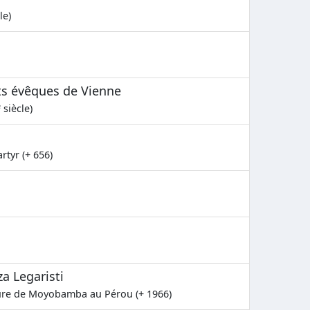
le)
nts évêques de Vienne
e
siècle)
rtyr (+ 656)
a Legaristi
ture de Moyobamba au Pérou (+ 1966)