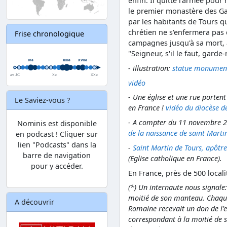
enfin. Il quitte l'armée pour
le premier monastère des Gaul
par les habitants de Tours q
chrétien ne s'enfermera pas d
Frise chronologique
campagnes jusqu'à sa mort, à
"Seigneur, s'il le faut, garde
- illustration:
statue monumenta
vidéo
- Une église et une rue porten
Le Saviez-vous ?
en France !
vidéo du diocèse 
- A compter du 11 novembre 2
Nominis est disponible
de la naissance de saint Marti
en podcast ! Cliquer sur
lien "Podcasts" dans la
-
Saint Martin de Tours, apôtre
barre de navigation
(Eglise catholique en France).
pour y accéder.
En France, près de 500 local
(*)
Un internaute nous signale:
moitié de son manteau. Chaque
A découvrir
Romaine recevait un don de l'
correspondant à la moitié de s