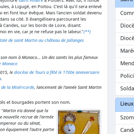
 rejoindre
saint Hilaire
à Poitiers. Avec lui, il fonde
es, à Ligugé, en Poitou. C'est là qu'il sera enlevé
Comm
ui en font leur évêque. Mais l'ancien soldat devenu
ans sa cité. Il évangélisera parcourant les
Diocè
 Candes, sur les bords de Loire, disant:
-moi en vie, car je ne refuse pas le labeur."
(**)
Diocè
le de saint Martin au château de Jallanges
Maré
t son nom à Monaco... Un des saints les plus fameux
Mend
de Monaco
015, le
diocèse de Tours a fêté le 1700e anniversaire
Polic
n
.
 de la Miséricorde
, lancement de l'année Saint Martin
Solda
ités et bourgades portent son nom.
Lieux
 "Martin n'a donné que la
Szom
 nouvelle recrue de l'armée
empereur ou du sénat,
Cand
on équipement l'autre partie