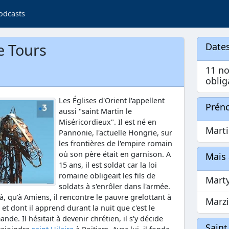
odcasts
e Tours
Dates
11 n
oblig
Les Églises d'Orient l'appellent
Prén
aussi "saint Martin le
Miséricordieux". Il est né en
Mart
Pannonie, l'actuelle Hongrie, sur
les frontières de l'empire romain
où son père était en garnison. A
Mais 
15 ans, il est soldat car la loi
romaine obligeait les fils de
Mart
soldats à s'enrôler dans l'armée.
là, qu'à Amiens, il rencontre le pauvre grelottant à
Marz
et dont il apprend durant la nuit que c'est le
ande. Il hésitait à devenir chrétien, il s'y décide
Saint