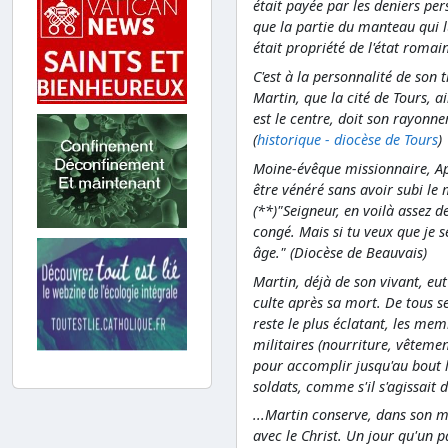
était payée par les deniers pe
que la partie du manteau qui lu
était propriété de l'état romain
C'est à la personnalité de son 
Martin, que la cité de Tours, ai
est le centre, doit son rayonn
(
historique - diocèse de Tours
)
Moine-évêque missionnaire, Apô
être vénéré sans avoir subi le
(**)
"Seigneur, en voilà assez de
congé. Mais si tu veux que je 
âge." (Diocèse de Beauvais)
Martin, déjà de son vivant, e
culte après sa mort. De tous s
reste le plus éclatant, les me
militaires (nourriture, vêtemen
pour accomplir jusqu'au bout 
soldats, comme s'il s'agissait d
...Martin conserve, dans son m
avec le Christ. Un jour qu'un p