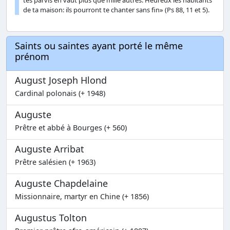
tes parvis en vaut plus que mille autres. Heureux les habitants
de ta maison: ils pourront te chanter sans fin» (Ps 88, 11 et 5).
Saints ou saintes ayant porté le même
prénom
August Joseph Hlond
Cardinal polonais (+ 1948)
Auguste
Prêtre et abbé à Bourges (+ 560)
Auguste Arribat
Prêtre salésien (+ 1963)
Auguste Chapdelaine
Missionnaire, martyr en Chine (+ 1856)
Augustus Tolton