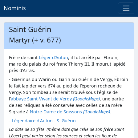
Nominis
Saint Guérin
Martyr (+ v. 677)
Frère de saint
Léger d'Autun
, il fut arrêté par Ebroïn,
maire du palais du roi franc Thierry III. Il mourut lapidé
près d'Arras.
- Gaerinus ou Warin ou Garin ou Guérin de Vergy, Ébroïn
le fait lapider vers 674 au pied de l'éperon rocheux de
Vergy. Son tombeau se serait trouvé sous l'église de
l'
abbaye Saint-Vivant de Vergy
(GoogleMaps)
, une partie
de ses reliques a été conservée avec celles de sa mère
Sigrade à
Notre-Dame de Soissons
(GoogleMaps)
.
-
Légendaire d'Autun
-
S. Guérin
La date de sa 'fête' (même date que celle de son frère Saint
Léger) peut varier selon les sources et selon les lieux de