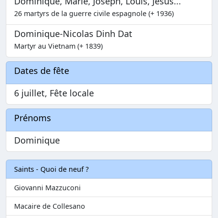
Dominique, Marie, Joseph, Louis, Jésus...
26 martyrs de la guerre civile espagnole (+ 1936)
Dominique-Nicolas Dinh Dat
Martyr au Vietnam (+ 1839)
Dates de fête
6 juillet, Fête locale
Prénoms
Dominique
Saints - Quoi de neuf ?
Giovanni Mazzuconi
Macaire de Collesano