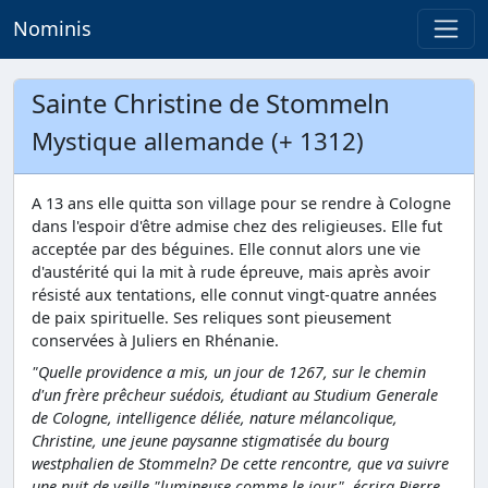
Nominis
Sainte Christine de Stommeln
Mystique allemande (+ 1312)
A 13 ans elle quitta son village pour se rendre à Cologne
dans l'espoir d'être admise chez des religieuses. Elle fut
acceptée par des béguines. Elle connut alors une vie
d'austérité qui la mit à rude épreuve, mais après avoir
résisté aux tentations, elle connut vingt-quatre années
de paix spirituelle. Ses reliques sont pieusement
conservées à Juliers en Rhénanie.
"Quelle providence a mis, un jour de 1267, sur le chemin
d'un frère prêcheur suédois, étudiant au Studium Generale
de Cologne, intelligence déliée, nature mélancolique,
Christine, une jeune paysanne stigmatisée du bourg
westphalien de Stommeln? De cette rencontre, que va suivre
une nuit de veille "lumineuse comme le jour", écrira Pierre