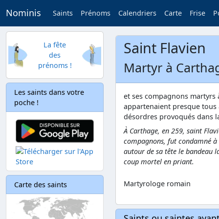
Nominis
Saints
Prénoms
Calendriers
Carte
Frise
P
Saint Flavien
La fête
des
Martyr à Carthag
prénoms !
Les saints dans votre
et ses compagnons martyrs à 
poche !
appartenaient presque tous 
désordres provoqués dans la 
À Carthage, en 259, saint Flavi
compagnons, fut condamné à mor
autour de sa tête le bandeau l
coup mortel en priant.
Martyrologe romain
Carte des saints
Saints ou saintes aya