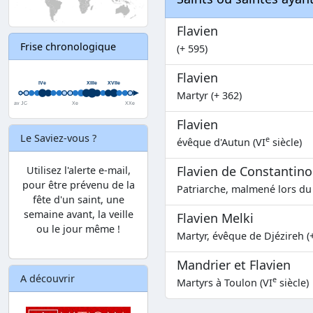
Flavien
Frise chronologique
(+ 595)
Flavien
Martyr (+ 362)
Flavien
Le Saviez-vous ?
e
évêque d'Autun (VI
siècle)
Flavien de Constantino
Utilisez l'alerte e-mail,
pour être prévenu de la
Patriarche, malmené lors du
fête d'un saint, une
semaine avant, la veille
Flavien Melki
ou le jour même !
Martyr, évêque de Djézireh (
Mandrier et Flavien
A découvrir
e
Martyrs à Toulon (VI
siècle)