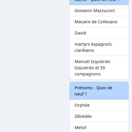
Giovanni Mazzuconi
Macaire de Collesano
David
martyrs espagnols
clarétains
Manuel Izquierdo
Izquierdo et 59
compagnons
Prénoms - Quoi de
neuf ?
Orphée
Zébédée
Melvil