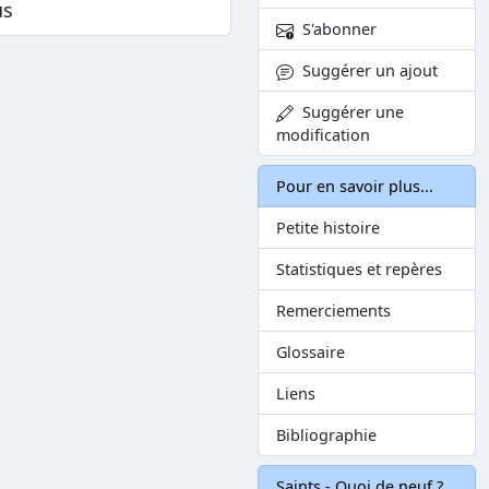
us
S'abonner
Suggérer un ajout
Suggérer une
modification
Pour en savoir plus...
Petite histoire
Statistiques et repères
Remerciements
Glossaire
Liens
Bibliographie
Saints - Quoi de neuf ?