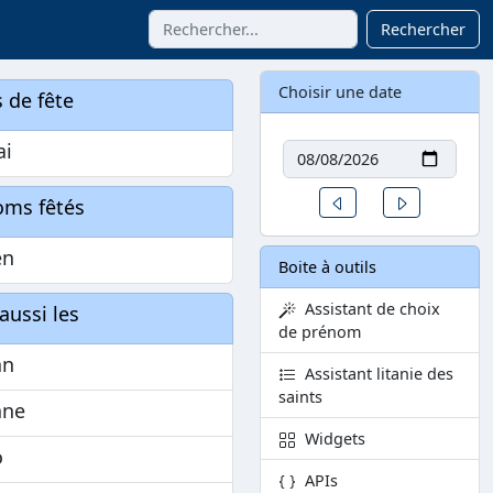
Rechercher
Choisir une date
 de fête
Date
ai
Un jour avant
Un jour aprè
oms fêtés
en
Boite à outils
Assistant de choix
aussi les
de prénom
an
Assistant litanie des
saints
ane
Widgets
o
APIs