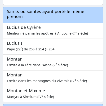
Saints ou saintes ayant porté le même
prénom
Lucius de Cyrène
er
Mentionné parmi les apôtres à Antioche (I
siècle)
Lucius I
e
Pape (22
) de 253 à 254 (+ 254)
Montan
e
Ermite à la Fère dans l'Aisne (V
siècle)
Montan
e
Ermite dans les montagnes du Vivarais (IV
siècle)
Montan et Maxime
e
Martyrs à Sirmium (IV
siècle)